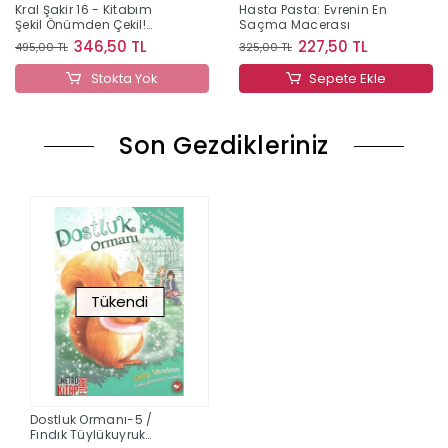
Kral Şakir 16 - Kitabım
Hasta Pasta: Evrenin En
Şekil Önümden Çekil!
Saçma Macerası
(Ciltli)
346,50 TL
227,50 TL
495,00 TL
325,00 TL
Stokta Yok
Sepete Ekle
Son Gezdikleriniz
Tükendi
Dostluk Ormanı-5 /
Fındık Tüylükuyruk