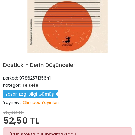
Dostluk - Derin Düşünceler
Barkod:
9786257135641
Kategori:
Felsefe
Yazar:
Ezgi Bilgi Gümüş
Yayınevi:
Olimpos Yayınları
75,00 TL
52,50 TL
Ürün stokta bulunmamaktadır.