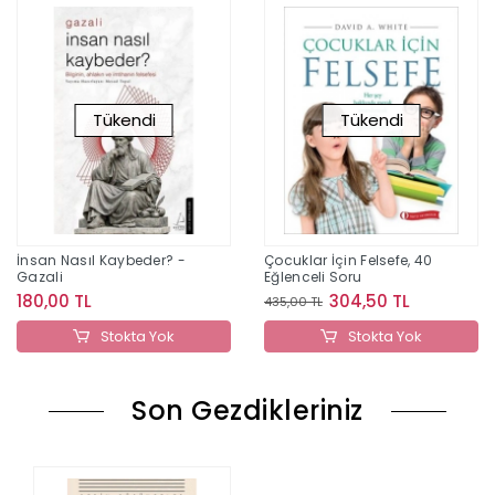
Tükendi
Tükendi
İnsan Nasıl Kaybeder? -
Çocuklar İçin Felsefe, 40
Gazali
Eğlenceli Soru
180,00 TL
304,50 TL
435,00 TL
Stokta Yok
Stokta Yok
Son Gezdikleriniz