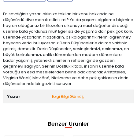
En sevdiğiniz yazar, aklınıza takılan bir konu hakkında ne
düşünürdü diye merak ettiniz mi? Ya da yaşamı algılama biçimine
hayran olduğunuz bir filozofun o konuyu nasıl değerlendireceği
üzerine kafa yordunuz mu? Eğer siz de yaşama dair pek çok konu
üzerinde yazarların, filozofların, psikologların fikirlerini öğrenmeyi
heyecan verici buluyorsanız Derin Düşünceler’e dalma vaktiniz
gelmiş demektir. Derin Düşünceler, sevinçlerimizi, acılarımızı, en
büyük korkularımızı; antik dönemlerden modern dönemlere
kadar yaşamış yetenekli zihinlerin rehberliğinde gözden
geçirmeyi sağlıyor. Serinin Dostluk kitabı, insanın üzerine kafa
yorduğu en eski meselelerden birine odaklanarak Aristoteles,
Virginia Woolf, Mevlânâ, Nietzsche ve daha pek çoklarının derin
düşüncelerinde bir gezinti sunuyor.
Yazar
Ezgi Bilgi Gümüş
Benzer Ürünler