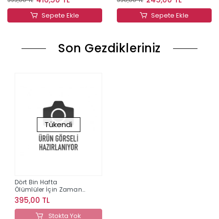
Sepete Ekle
Sepete Ekle
Son Gezdikleriniz
Tükendi
Dört Bin Hafta
Ölümlüler İçin Zaman
Yönetimi
395,00 TL
Stokta Yok