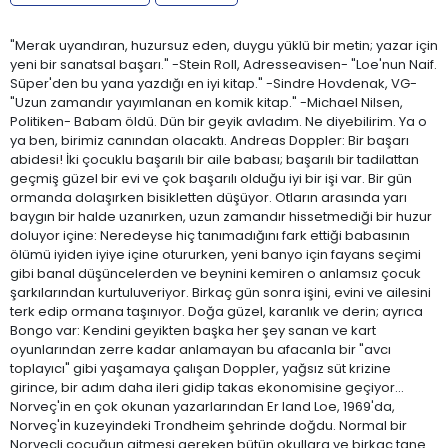
"Merak uyandıran, huzursuz eden, duygu yüklü bir metin; yazar için
yeni bir sanatsal başarı." -Stein Roll, Adresseavisen- "Loe'nun Naif.
Süper'den bu yana yazdığı en iyi kitap." -Sindre Hovdenak, VG-
"Uzun zamandır yayımlanan en komik kitap." -Michael Nilsen,
Politiken- Babam öldü. Dün bir geyik avladım. Ne diyebilirim. Ya o
ya ben, birimiz canından olacaktı. Andreas Doppler: Bir başarı
abidesi! İki çocuklu başarılı bir aile babası; başarılı bir tadilattan
geçmiş güzel bir evi ve çok başarılı olduğu iyi bir işi var. Bir gün
ormanda dolaşırken bisikletten düşüyor. Otların arasında yarı
baygın bir halde uzanırken, uzun zamandır hissetmediği bir huzur
doluyor içine: Neredeyse hiç tanımadığını fark ettiği babasının
ölümü iyiden iyiye içine otururken, yeni banyo için fayans seçimi
gibi banal düşüncelerden ve beynini kemiren o anlamsız çocuk
şarkılarından kurtuluveriyor. Birkaç gün sonra işini, evini ve ailesini
terk edip ormana taşınıyor. Doğa güzel, karanlık ve derin; ayrıca
Bongo var: Kendini geyikten başka her şey sanan ve kart
oyunlarından zerre kadar anlamayan bu afacanla bir "avcı
toplayıcı" gibi yaşamaya çalışan Doppler, yağsız süt krizine
girince, bir adım daha ileri gidip takas ekonomisine geçiyor...
Norveç'in en çok okunan yazarlarından Er land Loe, 1969'da,
Norveç'in kuzeyindeki Trondheim şehrinde doğdu. Normal bir
Norveçli çocuğun gitmesi gereken bütün okullara ve birkaç tane