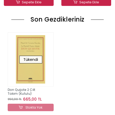
Sepete Ekle
Sepete Ekle
Son Gezdikleriniz
Tükendi
Don Quijote 2 Cilt
Takım (Kutulu)
665,00 TL
950,00 TL
Stokta Yok