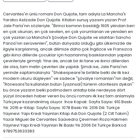
Cervantes'in ünlü romanı Don Quijote, tam adıyla La Mancha'lı
Yaratıcı Asilzade Don Quijote. Kitabın sunuş yazısını yazan Prof.
Jale Parla'nın sözleriyle: "Birinci kısmının basıldığı 1605 yılından beri
en çok okunan, en çok sevilen, en çok yorumlanan ve yeniden en
çok yazılan La Mancha'lı Şövalye Don Quijote ve silahtarı Sancho
Panza'nın serüvenleri", bütün dünyada olduğu gibi ülkemizde de
ilgiyle karşılanmış, ancak dilimize daha çok İngilizce ve Fransızca
gibi ikinci dillerde çocuklar için hazırlanmış baskılarından yapılan
çevirileriyle girmişti. Yine de, ancak bir iki tane ve ikinci dillerden
de olsa, tam metin çevirileri de yapıldı. Şimdi ise, Jale Parla'nın
yerinde saptamalarıyla: "Shakespeare'le birlikte belki de ilk kez
modern okuru düşleyen" ve sadece "şövalye romanları"nın değil,
"Rönesans'ta kullanılan bütün (yazınsal) türlerin otoritesini dyıkan"
bu önce yazarın belki postmodern anlatıyı bile nerdeyse dört
yüzyıl önceden haber veren bu öncü romanı ilk kez tam anlamıyla
Türkçeye kazandırılmış oluyor. İnce Kapak: Sayfa Sayısı: 910 Baskı
Yılı: 2016 e-Kitap: Sayfa Sayısı: 1078 Baskı Yılı: 2016 Dili: Türkçe
Yayınevi: Yapı Kredi Yayınları Kitap Adı Don Quijote (2 Cilt Takım)
Yazar Miguel de Cervantes Saavedra Çevirmen Roza Hakmen
Yayınevi Yapı Kredi Yayınları İlk Baskı Yılı 2006 Dil Türkçe Barkod
9789753633383