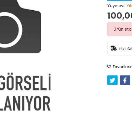
Yayınevi:
Yı
100,0
Ürün st
Hızlı G
Favorileri