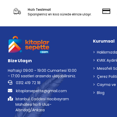
Hızlı Teslimat
Siparişleriniz en kısa sürede elinize ulaşır.
Kurumsal
Hakkımızd
Bize Ulaşın
KVKK Aydın
Mesafeli S
Haftaiçi 09:00 - 19:00 Cumartesi 10:00
- 17:00 saatleri arasında ulaşabilirsiniz.
Çerez Polit
0312 419 72 18
Cayma ve İp
kitaplarsepette@gmail.com
Blog
İstanbul Caddesi Hacıbayram
Mahallesi No:6 Ulus-
Altındağ/Ankara