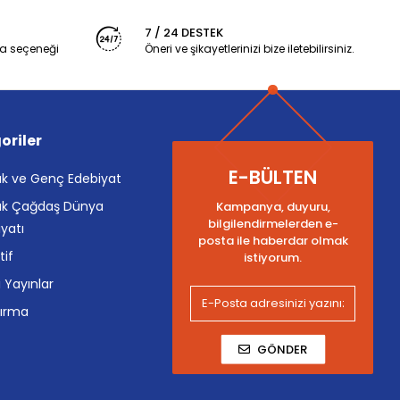
7 / 24 DESTEK
a seçeneği
Öneri ve şikayetlerinizi bize iletebilirsiniz.
oriler
E-BÜLTEN
k ve Genç Edebiyat
k Çağdaş Dünya
Kampanya, duyuru,
bilgilendirmelerden e-
yatı
posta ile haberdar olmak
tif
istiyorum.
i Yayınlar
tırma
GÖNDER