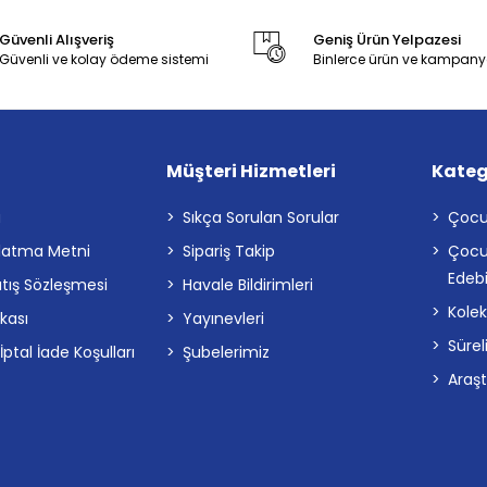
Güvenli Alışveriş
Geniş Ürün Yelpazesi
Güvenli ve kolay ödeme sistemi
Binlerce ürün ve kampany
Müşteri Hizmetleri
Kateg
a
Sıkça Sorulan Sorular
Çocu
latma Metni
Sipariş Takip
Çocu
Edebi
atış Sözleşmesi
Havale Bildirimleri
Kolek
ikası
Yayınevleri
Sürel
tal İade Koşulları
Şubelerimiz
Araş