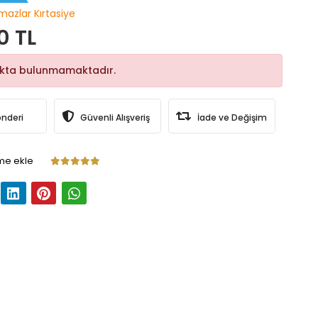
lmazlar Kırtasiye
0 TL
okta bulunmamaktadır.
önderi
Güvenli Alışveriş
İade ve Değişim
me ekle