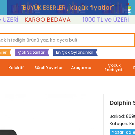
''BÜYÜK ESERLER , küçük fiyatlar''
ERİ
KARGO BEDAVA
1000 TL ve ÜZERİ
KA
iler
Çok Satanlar
En Çok Oylananlar
Çocuk
Kolektif
Süreli Yayınlar
Araştırma
Edebiyatı
Dolphin 
Barkod:
869
Kategori:
Kı
Yazar:
Kole