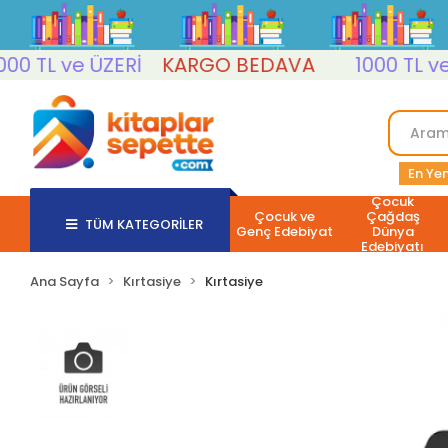
TL ve ÜZERİ
KARGO BEDAVA
1000 TL ve ÜZ
En Yen
Çocuk
Çocuk ve
Çağdaş
TÜM KATEGORİLER
Genç Edebiyat
Dünya
Edebiyatı
Ana Sayfa
Kırtasiye
Kırtasiye