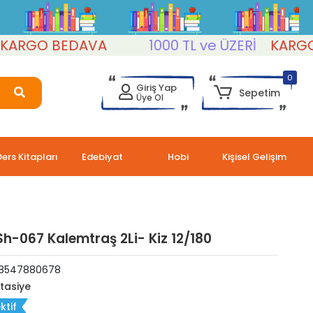
RGO BEDAVA
1000 TL ve ÜZERİ
KARGO B
0
Giriş Yap
Sepetim
Üye Ol
Ders Kitapları
Edebiyat
Hobi
Kişisel Gelişim
Sh-067 Kalemtraş 2Li- Kiz 12/180
8547880678
rtasiye
ktif