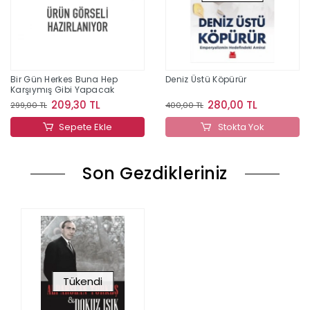
Bir Gün Herkes Buna Hep
Deniz Üstü Köpürür
Karşıymış Gibi Yapacak
209,30 TL
280,00 TL
299,00 TL
400,00 TL
Sepete Ekle
Stokta Yok
Son Gezdikleriniz
Tükendi