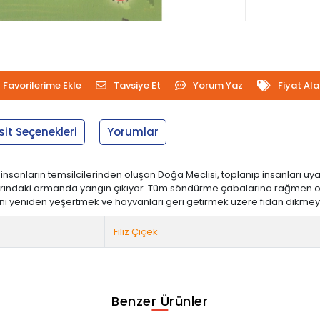
Favorilerime Ekle
Tavsiye Et
Yorum Yaz
Fiyat Al
sit Seçenekleri
Yorumlar
nsanların temsilcilerinden oluşan Doğa Meclisi, toplanıp insanları uya
arındaki ormanda yangın çıkıyor. Tüm söndürme çabalarına rağmen o
ı yeniden yeşertmek ve hayvanları geri getirmek üzere fidan dikmeye
Filiz Çiçek
Benzer Ürünler