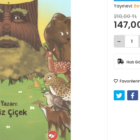
Yayınevi:
Be
210,00 TL
147,0
Hızlı G
Favorileri