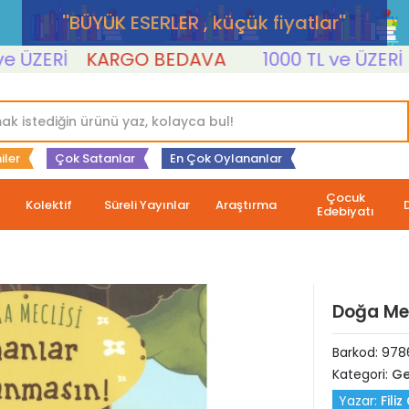
''BÜYÜK ESERLER , küçük fiyatlar''
ERİ
KARGO BEDAVA
1000 TL ve ÜZERİ
KA
iler
Çok Satanlar
En Çok Oylananlar
Çocuk
Kolektif
Süreli Yayınlar
Araştırma
Edebiyatı
Doğa Mec
Barkod:
978
Kategori:
Ge
Yazar:
Filiz