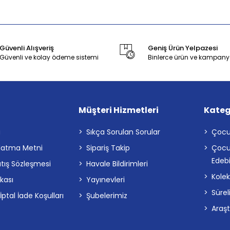
Güvenli Alışveriş
Geniş Ürün Yelpazesi
Güvenli ve kolay ödeme sistemi
Binlerce ürün ve kampany
Müşteri Hizmetleri
Kateg
a
Sıkça Sorulan Sorular
Çocu
latma Metni
Sipariş Takip
Çocu
Edebi
atış Sözleşmesi
Havale Bildirimleri
Kolek
ikası
Yayınevleri
Sürel
tal İade Koşulları
Şubelerimiz
Araş