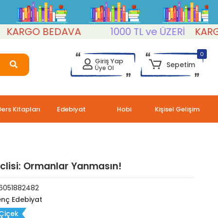
RGO BEDAVA
1000 TL ve ÜZERİ
KARGO B
0
Giriş Yap
Sepetim
Üye Ol
Ders Kitapları
Edebiyat
Hobi
Kişisel Gelişim
lisi: Ormanlar Yanmasın!
6051882482
nç Edebiyat
 Çiçek