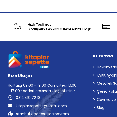
Hızlı Teslimat
Siparişleriniz en kısa sürede elinize ulaşır.
Kurumsal
Hakkımızd
Bize Ulaşın
KVKK Aydın
Mesafeli S
Haftaiçi 09:00 - 19:00 Cumartesi 10:00
- 17:00 saatleri arasında ulaşabilirsiniz.
Çerez Polit
0312 419 72 18
Cayma ve İp
kitaplarsepette@gmail.com
Blog
İstanbul Caddesi Hacıbayram