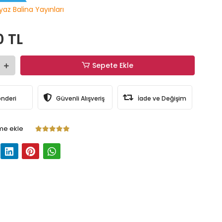
yaz Balina Yayınları
0 TL
Sepete Ekle
önderi
Güvenli Alışveriş
İade ve Değişim
me ekle