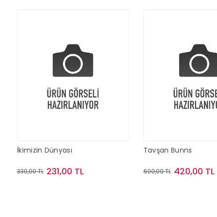
İkimizin Dünyası
Tavşan Bunns
231,00 TL
420,00 TL
330,00 TL
600,00 TL
Sepete Ekle
Sepete Ek