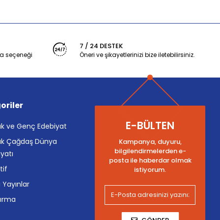
7 / 24 DESTEK
a seçeneği
Öneri ve şikayetlerinizi bize iletebilirsiniz.
oriler
E-BÜLTEN
k ve Genç Edebiyat
k Çağdaş Dünya
Kampanya, duyuru,
bilgilendirmelerden e-
yatı
posta ile haberdar olmak
tif
istiyorum.
i Yayınlar
tırma