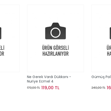
Ne Gerek Vardı Dükkanı -
Gümüş Palt
Nuriye Ecmel 4
119,00 TL
1
170,00 TL
240,00 TL
le
Sepete Ekle