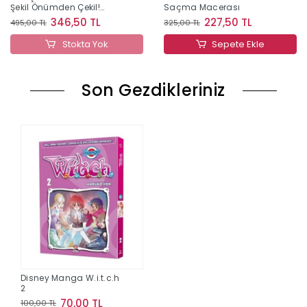
Şekil Önümden Çekil!
Saçma Macerası
(Ciltli)
346,50 TL
227,50 TL
495,00 TL
325,00 TL
Stokta Yok
Sepete Ekle
Son Gezdikleriniz
Disney Manga W.i.t.c.h
2
70,00 TL
100,00 TL