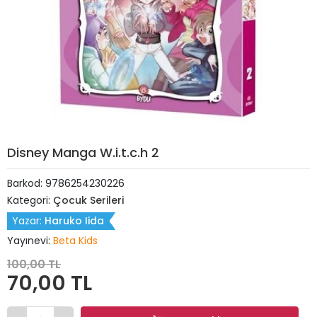
Disney Manga W.i.t.c.h 2
Barkod:
9786254230226
Kategori:
Çocuk Serileri
Yazar:
Haruko Iida
Yayınevi:
Beta Kids
100,00 TL
70,00 TL