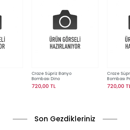
Craze Süpriz Banyo
Craze Süpr
Bombası Dino
Bombası P
720,00 TL
720,00 T
le
Sepete Ekle
Son Gezdikleriniz