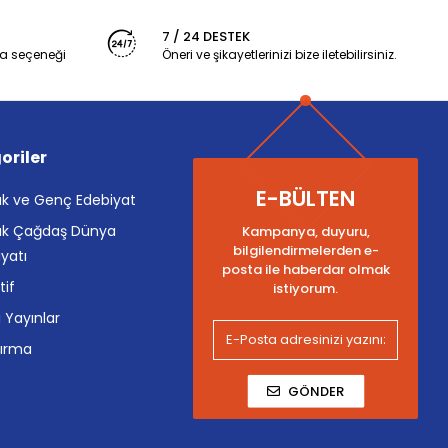
7 / 24 DESTEK
a seçeneği
Öneri ve şikayetlerinizi bize iletebilirsiniz.
oriler
E-BÜLTEN
k ve Genç Edebiyat
k Çağdaş Dünya
Kampanya, duyuru,
bilgilendirmelerden e-
yatı
posta ile haberdar olmak
tif
istiyorum.
i Yayınlar
tırma
GÖNDER