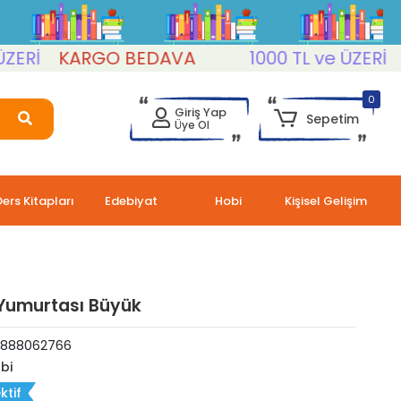
İ
KARGO BEDAVA
1000 TL ve ÜZERİ
KA
0
Giriş Yap
Sepetim
Üye Ol
Ders Kitapları
Edebiyat
Hobi
Kişisel Gelişim
Yumurtası Büyük
8888062766
bi
ktif