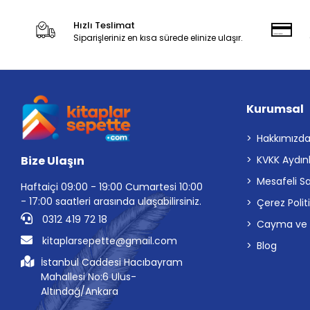
Hızlı Teslimat
Siparişleriniz en kısa sürede elinize ulaşır.
Kurumsal
Hakkımızd
Bize Ulaşın
KVKK Aydın
Mesafeli S
Haftaiçi 09:00 - 19:00 Cumartesi 10:00
- 17:00 saatleri arasında ulaşabilirsiniz.
Çerez Polit
0312 419 72 18
Cayma ve İp
kitaplarsepette@gmail.com
Blog
İstanbul Caddesi Hacıbayram
Mahallesi No:6 Ulus-
Altındağ/Ankara