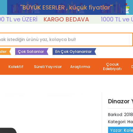
''BÜYÜK ESERLER , küçük fiyatlar''
L ve ÜZERİ
KARGO BEDAVA
1000 TL ve ÜZER
iler
Çok Satanlar
En Çok Oylananlar
Çocuk
Kolektif
Süreli Yayınlar
Araştırma
Edebiyatı
Dinazor 
Barkod:
201
Kategori:
Ho
Yazar:
Kole