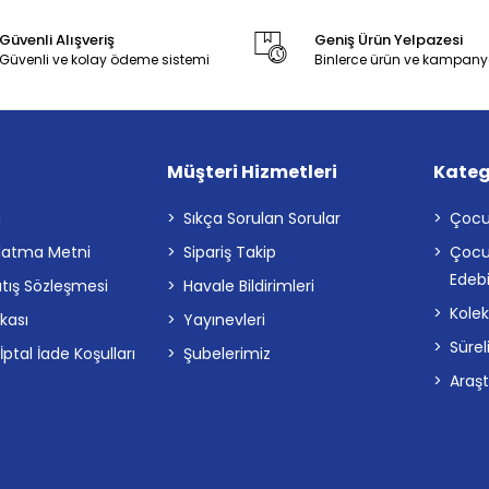
Güvenli Alışveriş
Geniş Ürün Yelpazesi
Güvenli ve kolay ödeme sistemi
Binlerce ürün ve kampany
Müşteri Hizmetleri
Kateg
a
Sıkça Sorulan Sorular
Çocu
latma Metni
Sipariş Takip
Çocu
Edebi
atış Sözleşmesi
Havale Bildirimleri
Kolek
ikası
Yayınevleri
Sürel
tal İade Koşulları
Şubelerimiz
Araş