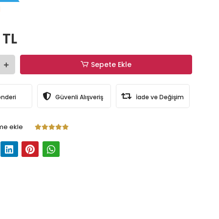
1
 TL
Sepete Ekle
önderi
Güvenli Alışveriş
İade ve Değişim
me ekle