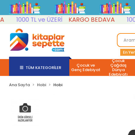
1000 TL ve ÜZERİ
KARGO BEDAVA
1000 T
En Yen
Çocuk
Çocuk ve
Çağdaş
TÜM KATEGORİLER
Genç Edebiyat
Dünya
Edebiyatı
Ana Sayfa
Hobi
Hobi