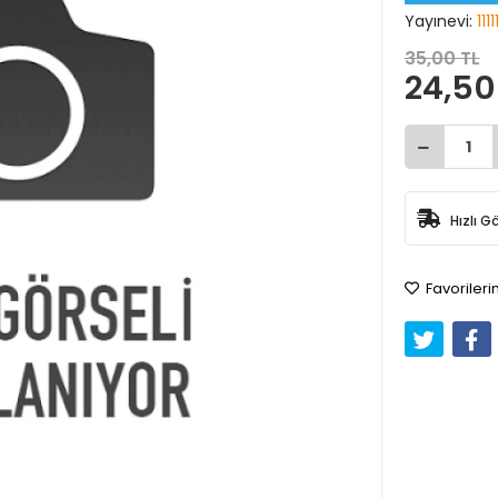
Yayınevi:
1111
35,00 TL
24,50
Hızlı G
Favorileri