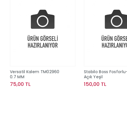
Versatil Kalem TM02960
Stabilo Boss Fosforlu
0.7 MM
Açık Yeşil
75,00 TL
150,00 TL
Sepete Ekle
Sepete Ek