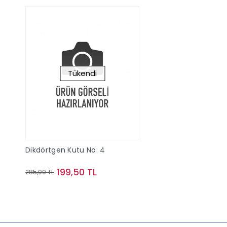
Tükendi
Dikdörtgen Kutu No: 4
199,50 TL
285,00 TL
Stokta Yok