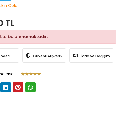
skin Color
0 TL
okta bulunmamaktadır.
önderi
Güvenli Alışveriş
İade ve Değişim
me ekle