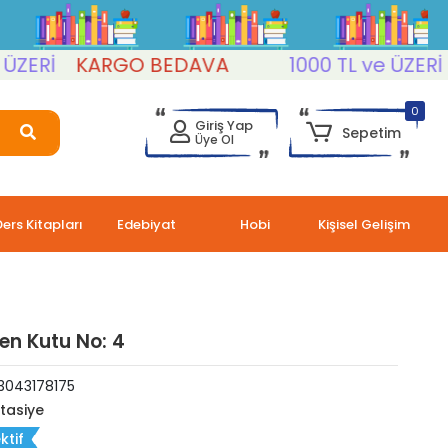
Rİ
KARGO BEDAVA
1000 TL ve ÜZERİ
K
0
Giriş Yap
Sepetim
Üye Ol
Ders Kitapları
Edebiyat
Hobi
Kişisel Gelişim
en Kutu No: 4
3043178175
rtasiye
ktif