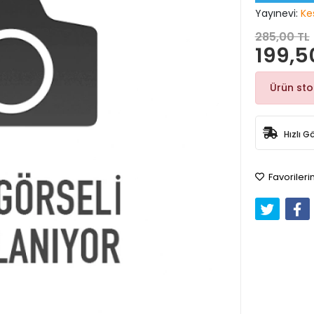
Yayınevi:
Ke
285,00 TL
199,5
Ürün st
Hızlı G
Favorileri