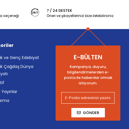
7 / 24 DESTEK
a seçeneği
Öneri ve şikayetlerinizi bize iletebilirsiniz.
oriler
E-BÜLTEN
k ve Genç Edebiyat
k Çağdaş Dünya
Kampanya, duyuru,
bilgilendirmelerden e-
yatı
posta ile haberdar olmak
tif
istiyorum.
i Yayınlar
tırma
GÖNDER