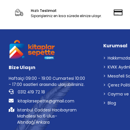
Hızlı Teslimat
Siparişleriniz en kısa sürede elinize ulaşır.
Kurumsal
Hakkımızd
Bize Ulaşın
KVKK Aydın
Mesafeli S
Haftaiçi 09:00 - 19:00 Cumartesi 10:00
- 17:00 saatleri arasında ulaşabilirsiniz.
Çerez Polit
0312 419 72 18
Cayma ve İp
kitaplarsepette@gmail.com
Blog
İstanbul Caddesi Hacıbayram
Mahallesi No:6 Ulus-
Altındağ/Ankara