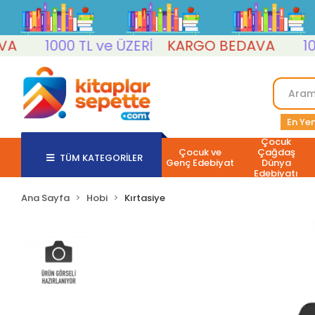
1000 TL ve ÜZERİ
KARGO BEDAVA
1000 
En Yen
Çocuk
Çocuk ve
Çağdaş
TÜM KATEGORİLER
Genç Edebiyat
Dünya
Edebiyatı
Ana Sayfa
Hobi
Kırtasiye