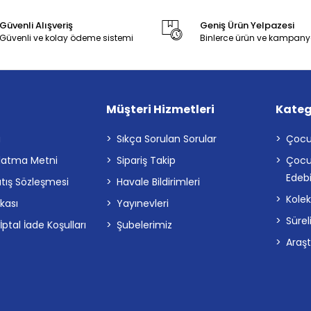
Güvenli Alışveriş
Geniş Ürün Yelpazesi
Güvenli ve kolay ödeme sistemi
Binlerce ürün ve kampany
Müşteri Hizmetleri
Kateg
a
Sıkça Sorulan Sorular
Çocu
latma Metni
Sipariş Takip
Çocu
Edebi
atış Sözleşmesi
Havale Bildirimleri
Kolek
ikası
Yayınevleri
Sürel
tal İade Koşulları
Şubelerimiz
Araş