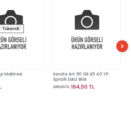
Tükendi
ap Makinesi
Karatis Art 90 GR A5 40 YP.
Spiralli Eskiz Blok
L
164,50 TL
235,00 TL
Stokta Yok
Sepete Ekle