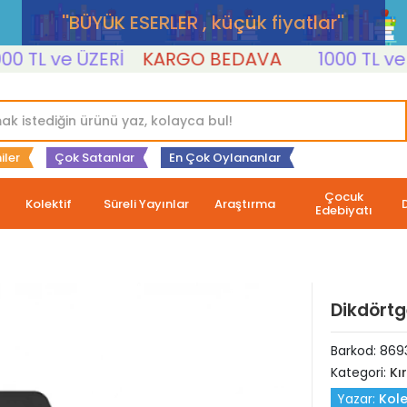
''BÜYÜK ESERLER , küçük fiyatlar''
TL ve ÜZERİ
KARGO BEDAVA
1000 TL ve ÜZE
iler
Çok Satanlar
En Çok Oylananlar
Çocuk
Kolektif
Süreli Yayınlar
Araştırma
Edebiyatı
Dikdörtg
Barkod:
869
Kategori:
Kı
Yazar:
Kole