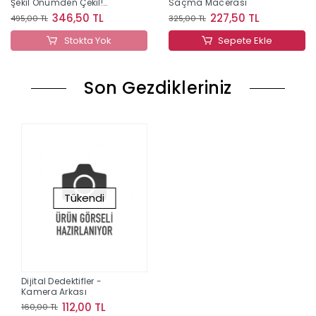
Şekil Önümden Çekil!
Saçma Macerası
(Ciltli)
346,50 TL
227,50 TL
495,00 TL
325,00 TL
Stokta Yok
Sepete Ekle
Son Gezdikleriniz
Tükendi
Dijital Dedektifler -
Kamera Arkası
112,00 TL
160,00 TL