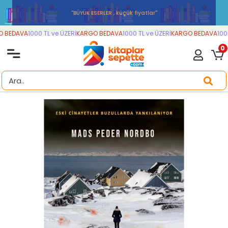
''BÜYÜK ESERLER , küçük fiyatlar''
BEDAVA
1000 TL ve ÜZERİ
KARGO BEDAVA
1000 TL ve ÜZERİ
KARGO BEDAVA
1000 
0