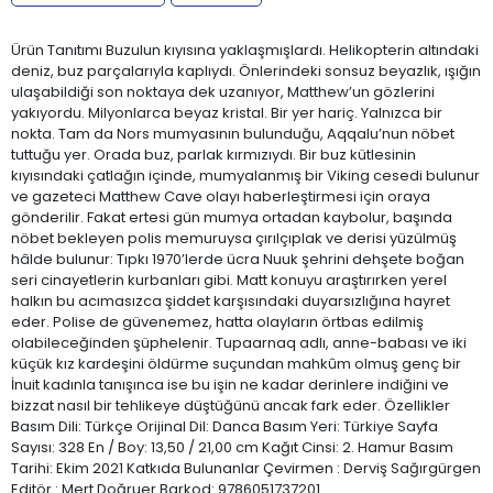
Ürün Tanıtımı Buzulun kıyısına yaklaşmışlardı. Helikopterin altındaki
deniz, buz parçalarıyla kaplıydı. Önlerindeki sonsuz beyazlık, ışığın
ulaşabildiği son noktaya dek uzanıyor, Matthew’un gözlerini
yakıyordu. Milyonlarca beyaz kristal. Bir yer hariç. Yalnızca bir
nokta. Tam da Nors mumyasının bulunduğu, Aqqalu’nun nöbet
tuttuğu yer. Orada buz, parlak kırmızıydı. Bir buz kütlesinin
kıyısındaki çatlağın içinde, mumyalanmış bir Viking cesedi bulunur
ve gazeteci Matthew Cave olayı haberleştirmesi için oraya
gönderilir. Fakat ertesi gün mumya ortadan kaybolur, başında
nöbet bekleyen polis memuruysa çırılçıplak ve derisi yüzülmüş
hâlde bulunur: Tıpkı 1970’lerde ücra Nuuk şehrini dehşete boğan
seri cinayetlerin kurbanları gibi. Matt konuyu araştırırken yerel
halkın bu acımasızca şiddet karşısındaki duyarsızlığına hayret
eder. Polise de güvenemez, hatta olayların örtbas edilmiş
olabileceğinden şüphelenir. Tupaarnaq adlı, anne-babası ve iki
küçük kız kardeşini öldürme suçundan mahkûm olmuş genç bir
İnuit kadınla tanışınca ise bu işin ne kadar derinlere indiğini ve
bizzat nasıl bir tehlikeye düştüğünü ancak fark eder. Özellikler
Basım Dili: Türkçe Orijinal Dil: Danca Basım Yeri: Türkiye Sayfa
Sayısı: 328 En / Boy: 13,50 / 21,00 cm Kağıt Cinsi: 2. Hamur Basım
Tarihi: Ekim 2021 Katkıda Bulunanlar Çevirmen : Derviş Sağırgürgen
Editör : Mert Doğruer Barkod: 9786051737201