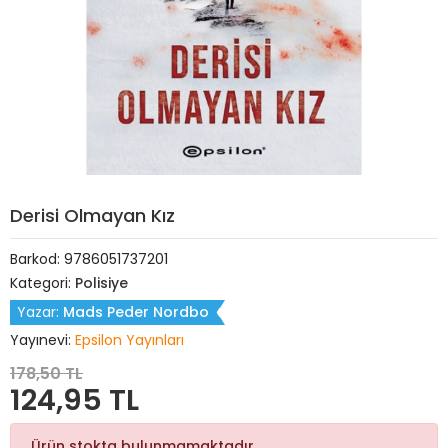
Derisi Olmayan Kız
Barkod:
9786051737201
Kategori:
Polisiye
Yazar:
Mads Peder Nordbo
Yayınevi:
Epsilon Yayınları
178,50 TL
124,95 TL
Ürün stokta bulunmamaktadır.