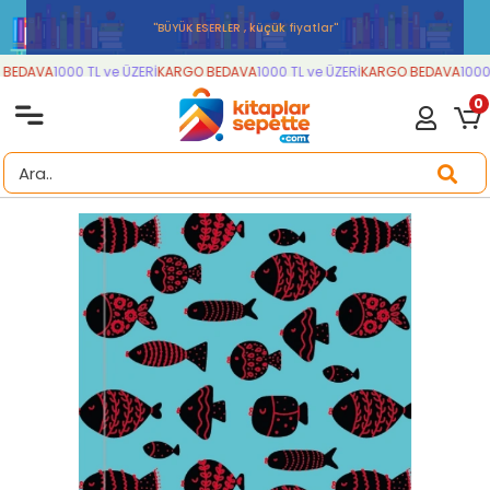
''BÜYÜK ESERLER , küçük fiyatlar''
BEDAVA
1000 TL ve ÜZERİ
KARGO BEDAVA
1000 TL ve ÜZERİ
KARGO BEDAVA
1000 
0