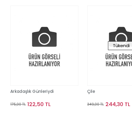
Tükendi
Arkadaşlık Günleriydi
Çile
122,50 TL
244,30 TL
175,00 TL
349,00 TL
Sepete Ekle
Stokta Y