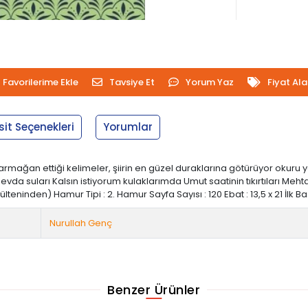
Favorilerime Ekle
Tavsiye Et
Yorum Yaz
Fiyat Al
sit Seçenekleri
Yorumlar
 armağan ettiği kelimeler, şiirin en güzel duraklarına götürüyor okuru
suları Kalsın istiyorum kulaklarımda Umut saatinin tıkırtıları Mehtab
inden) Hamur Tipi : 2. Hamur Sayfa Sayısı : 120 Ebat : 13,5 x 21 İlk Baskı Y
Nurullah Genç
Benzer Ürünler