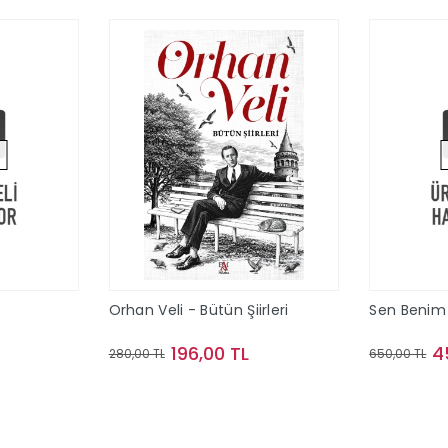
Orhan Veli - Bütün Şiirleri
Sen Benim
196,00 TL
4
280,00 TL
650,00 TL
ok
Sepete Ekle