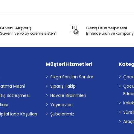
Güvenli Alışveriş
Geniş Ürün Yelpazesi
Güvenli ve kolay ödeme sistemi
Binlerce ürün ve kampany
Müşteri Hizmetleri
Kateg
a
Sıkça Sorulan Sorular
Çocu
latma Metni
Sipariş Takip
Çocu
Edebi
atış Sözleşmesi
Havale Bildirimleri
Kolek
ikası
Yayınevleri
Sürel
tal İade Koşulları
Şubelerimiz
Araş