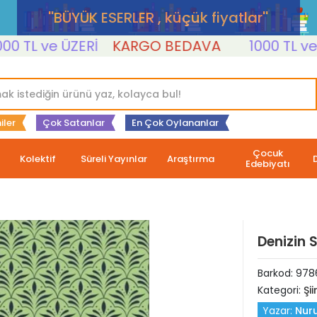
''BÜYÜK ESERLER , küçük fiyatlar''
L ve ÜZERİ
KARGO BEDAVA
1000 TL ve ÜZE
iler
Çok Satanlar
En Çok Oylananlar
Çocuk
Kolektif
Süreli Yayınlar
Araştırma
Edebiyatı
Denizin S
Barkod:
978
Kategori:
Şii
Yazar:
Nur