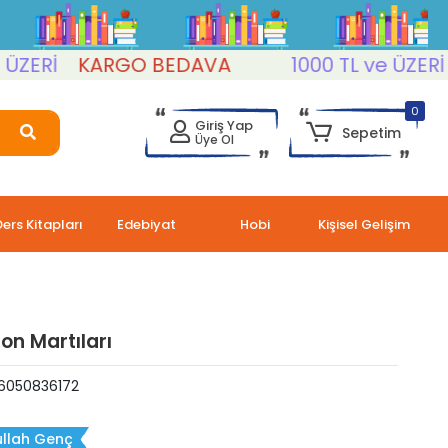
Rİ
KARGO BEDAVA
1000 TL ve ÜZERİ
KA
0
Giriş Yap
Sepetim
Üye Ol
Ders Kitapları
Edebiyat
Hobi
Kişisel Gelişim
on Martıları
6050836172
r
ullah Genç