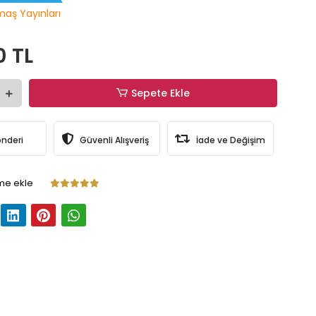
maş Yayınları
0 TL
Sepete Ekle
önderi
Güvenli Alışveriş
İade ve Değişim
me ekle