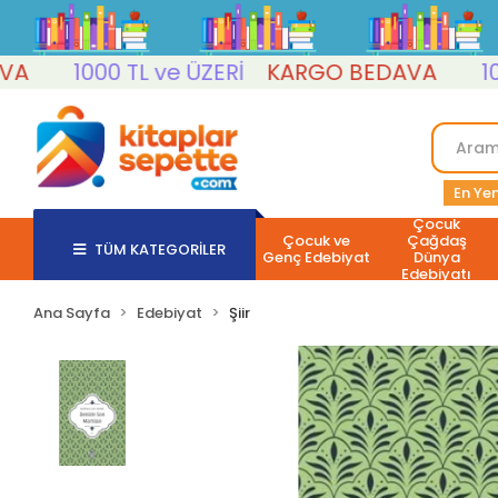
1000 TL ve ÜZERİ
KARGO BEDAVA
1000 T
En Yen
Çocuk
Çocuk ve
Çağdaş
TÜM KATEGORİLER
Genç Edebiyat
Dünya
Edebiyatı
Ana Sayfa
Edebiyat
Şiir