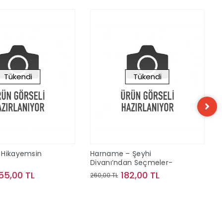
Tükendi
Tükendi
 Hikayemsin
Harname – Şeyhi
Divanı’ndan Seçmeler-
55,00 TL
182,00 TL
260,00 TL
Stokta Yok
Stokta Yok