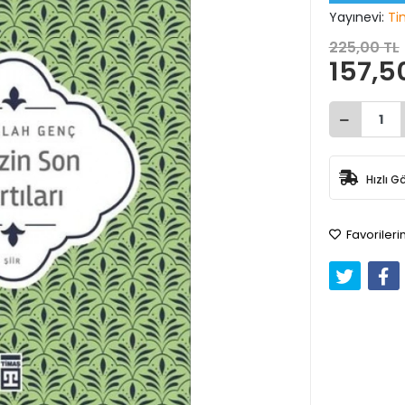
Yayınevi:
Ti
225,00 TL
157,5
Hızlı G
Favorileri