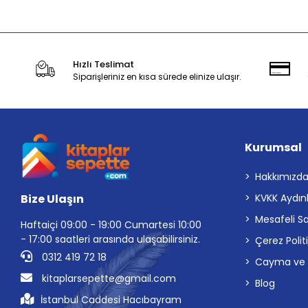
Hızlı Teslimat
Siparişleriniz en kısa sürede elinize ulaşır.
Kurumsal
Hakkımızd
Bize Ulaşın
KVKK Aydın
Mesafeli S
Haftaiçi 09:00 - 19:00 Cumartesi 10:00
- 17:00 saatleri arasında ulaşabilirsiniz.
Çerez Polit
0312 419 72 18
Cayma ve İp
kitaplarsepette@gmail.com
Blog
İstanbul Caddesi Hacıbayram