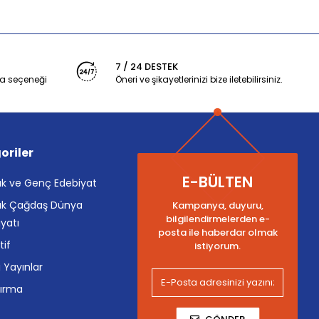
7 / 24 DESTEK
a seçeneği
Öneri ve şikayetlerinizi bize iletebilirsiniz.
oriler
E-BÜLTEN
k ve Genç Edebiyat
k Çağdaş Dünya
Kampanya, duyuru,
bilgilendirmelerden e-
yatı
posta ile haberdar olmak
tif
istiyorum.
i Yayınlar
tırma