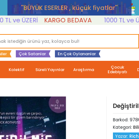
''BÜYÜK ESERLER , küçük fiyatlar''
ve ÜZERİ
KARGO BEDAVA
1000 TL ve ÜZERİ
iler
Çok Satanlar
En Çok Oylananlar
Çocuk
Kolektif
Süreli Yayınlar
Araştırma
Edebiyatı
Değiştir
Barkod:
978
Kategori:
Bi
Yazar:
Rich