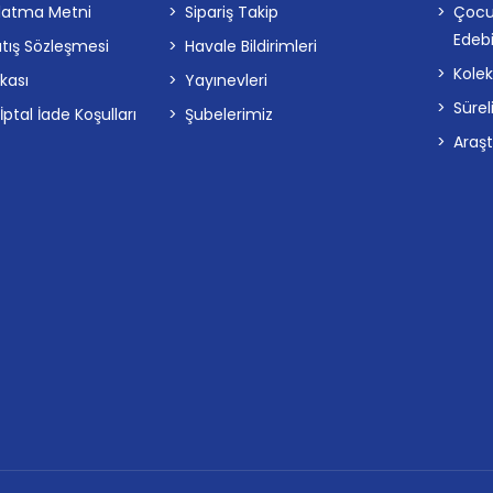
latma Metni
Sipariş Takip
Çocu
Edebi
atış Sözleşmesi
Havale Bildirimleri
Kolek
ikası
Yayınevleri
Sürel
tal İade Koşulları
Şubelerimiz
Araş