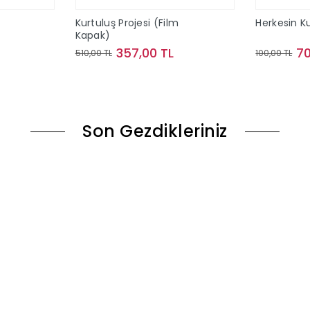
Kurtuluş Projesi (Film
Herkesin Ku
Kapak)
357,00 TL
70
510,00 TL
100,00 TL
le
Sepete Ekle
Son Gezdikleriniz