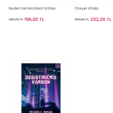
Beden Kemiricilerin İstilası
Öteyer Kitabı
196,00 TL
252,00 TL
280,00 TL
360,00 TL
Sepete Ekle
Sepete Ek