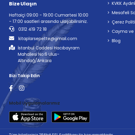
Bize Ulaşın
KVKK Aydın
Mesafeli S
Haftaiçi 09:00 - 19:00 Cumartesi 10:00
- 17:00 saatleri arasında ulaşabilirsiniz.
Çerez Polit
0312 419 72 18
Cayma ve İp
kitaplarsepette@gmail.com
Blog
İstanbul Caddesi Hacıbayram
Mahallesi No:6 Ulus-
Altındağ/Ankara
Bizi Takip Edin
Mobil Uygulamalarımız
Tüm bilgileriniz 256bit SSL Sertifikası ile korunmaktadır.