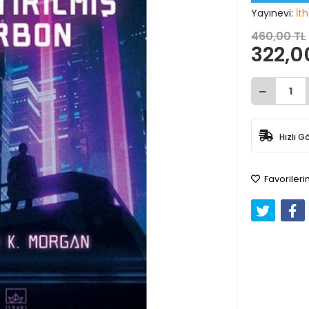
Yayınevi:
İth
460,00 TL
322,0
Hızlı G
Favorileri