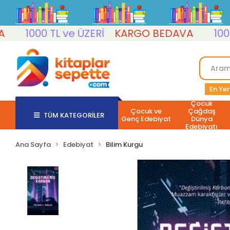
1000 TL ve ÜZERİ
KARGO BEDAVA
1000 TL 
En Yen
Çocuk
Çocuk ve
Çağdaş
TÜM KATEGORİLER
Genç Edebiyat
Dünya
Edebiyatı
Ana Sayfa
Edebiyat
Bilim Kurgu