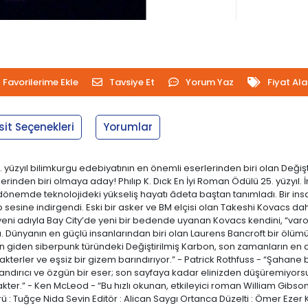
Favorilerime Ekle
Tavsiye Et
Yorum Yaz
Fiyat Al
sit Seçenekleri
Yorumlar
. yüzyıl bilimkurgu edebiyatının en önemli eserlerinden biri olan Değiş
lerinden biri olmaya aday! Phılıp K. Dıck En İyi Roman Ödülü 25. yüzyıl
 bu dönemde teknolojideki yükseliş hayatı âdeta baştan tanımladı. Bir ins
 bip sesine indirgendi. Eski bir asker ve BM elçisi olan Takeshi Kova
o, yeni adıyla Bay City’de yeni bir bedende uyanan Kovacs kendini, “varo
Dünyanın en güçlü insanlarından biri olan Laurens Bancroft bir ölümün
 giden siberpunk türündeki Değiştirilmiş Karbon, son zamanların en 
erler ve eşsiz bir gizem barındırıyor.” - Patrick Rothfuss - “Şahane bi
uyandırıcı ve özgün bir eser; son sayfaya kadar elinizden düşüremiyorsun
akter.” - Ken McLeod - “Bu hızlı okunan, etkileyici roman William Gib
rü : Tuğçe Nida Sevin Editör : Alican Saygı Ortanca Düzelti : Ömer Ezer