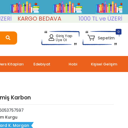
KARGO BEDAVA
1000 TL ve ÜZERİ
KAR
0
Giriş Yap
Sepetim
Üye Ol
Ders Kitapları
Edebiyat
Hobi
Kişisel Gelişim
ilmiş Karbon
6053757597
lim Kurgu
ard K. Morgan