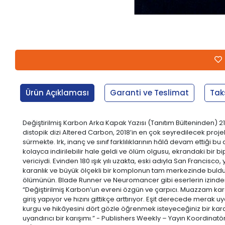
Ürün Açıklaması
Garanti ve Teslimat
Tak
Değiştirilmiş Karbon Arka Kapak Yazısı (Tanıtım Bülteninden) 21
distopik dizi Altered Carbon, 2018’in en çok seyredilecek proje
sürmekte. Irk, inanç ve sınıf farklılıklarının hâlâ devam ettiği
kolayca indirilebilir hale geldi ve ölüm olgusu, ekrandaki bir
vericiydi. Evinden 180 ışık yılı uzakta, eski adıyla San Francisc
karanlık ve büyük ölçekli bir komplonun tam merkezinde buldu. 
ölümünün. Blade Runner ve Neuromancer gibi eserlerin izinden
“Değiştirilmiş Karbon’un evreni özgün ve çarpıcı. Muazzam karakt
giriş yapıyor ve hızını gittikçe arttırıyor. Eşit derecede merak 
kurgu ve hikâyesini dört gözle öğrenmek isteyeceğiniz bir kar
uyandırıcı bir karışımı.” - Publishers Weekly – Yayın Koordinatö