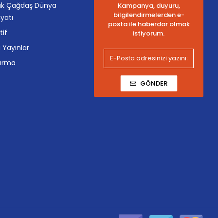
k Çağdaş Dünya
Kampanya, duyuru,
bilgilendirmelerden e-
yatı
posta ile haberdar olmak
tif
istiyorum.
i Yayınlar
tırma
GÖNDER