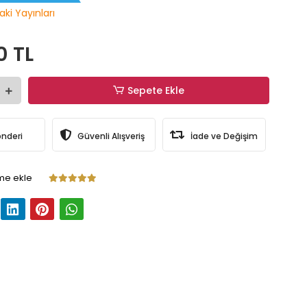
aki Yayınları
0 TL
Sepete Ekle
önderi
Güvenli Alışveriş
İade ve Değişim
me ekle