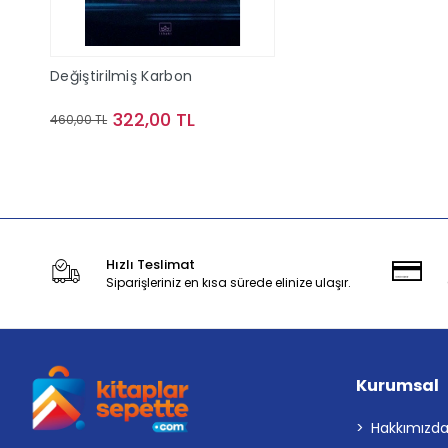
Değiştirilmiş Karbon
322,00 TL
460,00 TL
Sepete Ekle
Hızlı Teslimat
Siparişleriniz en kısa sürede elinize ulaşır.
Kurumsal
Hakkımızd