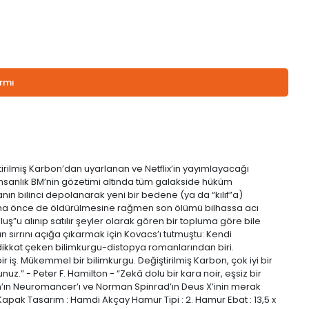
armı
tirilmiş Karbon’dan uyarlanan ve Netflix’in yayımlayacağı
. İnsanlık BM’nin gözetimi altında tüm galakside hüküm
anın bilinci depolanarak yeni bir bedene (ya da “kılıf”a)
cs daha önce de öldürülmesine rağmen son ölümü bilhassa acı
luş”u alınıp satılır şeyler olarak gören bir topluma göre bile
 sırrını açığa çıkarmak için Kovacs’ı tutmuştu: Kendi
dikkat çeken bilimkurgu-distopya romanlarından biri.
r iş. Mükemmel bir bilimkurgu. Değiştirilmiş Karbon, çok iyi bir
uz.” - Peter F. Hamilton - “Zekâ dolu bir kara noir, eşsiz bir
son’ın Neuromancer’ı ve Norman Spinrad’ın Deus X’inin merak
 Kapak Tasarım : Hamdi Akçay Hamur Tipi : 2. Hamur Ebat : 13,5 x