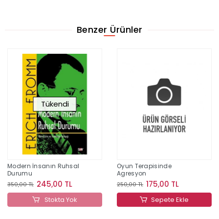
Benzer Ürünler
Tükendi
Modern İnsanın Ruhsal
Oyun Terapisinde
Durumu
Agresyon
245,00 TL
175,00 TL
350,00 TL
250,00 TL
Stokta Yok
Sepete Ekle