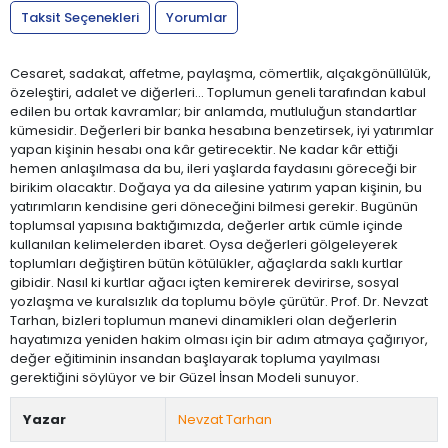
Taksit Seçenekleri
Yorumlar
Cesaret, sadakat, affetme, paylaşma, cömertlik, alçakgönüllülük,
özeleştiri, adalet ve diğerleri… Toplumun geneli tarafından kabul
edilen bu ortak kavramlar; bir anlamda, mutluluğun standartlar
kümesidir. Değerleri bir banka hesabına benzetirsek, iyi yatırımlar
yapan kişinin hesabı ona kâr getirecektir. Ne kadar kâr ettiği
hemen anlaşılmasa da bu, ileri yaşlarda faydasını göreceği bir
birikim olacaktır. Doğaya ya da ailesine yatırım yapan kişinin, bu
yatırımların kendisine geri döneceğini bilmesi gerekir. Bugünün
toplumsal yapısına baktığımızda, değerler artık cümle içinde
kullanılan kelimelerden ibaret. Oysa değerleri gölgeleyerek
toplumları değiştiren bütün kötülükler, ağaçlarda saklı kurtlar
gibidir. Nasıl ki kurtlar ağacı içten kemirerek devirirse, sosyal
yozlaşma ve kuralsızlık da toplumu böyle çürütür. Prof. Dr. Nevzat
Tarhan, bizleri toplumun manevi dinamikleri olan değerlerin
hayatımıza yeniden hakim olması için bir adım atmaya çağırıyor,
değer eğitiminin insandan başlayarak topluma yayılması
gerektiğini söylüyor ve bir Güzel İnsan Modeli sunuyor.
Yazar
Nevzat Tarhan