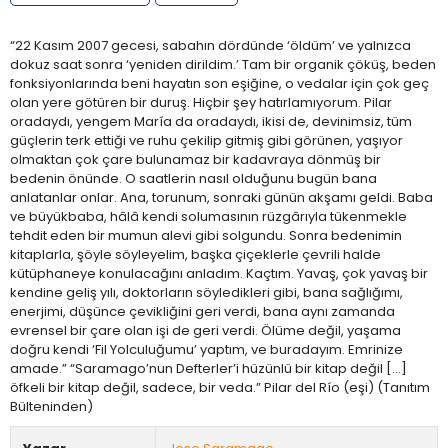
“22 Kasım 2007 gecesi, sabahın dördünde ‘öldüm’ ve yalnızca
dokuz saat sonra ‘yeniden dirildim.’ Tam bir organik çöküş, beden
fonksiyonlarında beni hayatın son eşiğine, o vedalar için çok geç
olan yere götüren bir duruş. Hiçbir şey hatırlamıyorum. Pilar
oradaydı, yengem María da oradaydı, ikisi de, devinimsiz, tüm
güçlerin terk ettiği ve ruhu çekilip gitmiş gibi görünen, yaşıyor
olmaktan çok çare bulunamaz bir kadavraya dönmüş bir
bedenin önünde. O saatlerin nasıl olduğunu bugün bana
anlatanlar onlar. Ana, torunum, sonraki günün akşamı geldi. Baba
ve büyükbaba, hâlâ kendi solumasının rüzgârıyla tükenmekle
tehdit eden bir mumun alevi gibi solgundu. Sonra bedenimin
kitaplarla, şöyle söyleyelim, başka çiçeklerle çevrili halde
kütüphaneye konulacağını anladım. Kaçtım. Yavaş, çok yavaş bir
kendine geliş yılı, doktorların söyledikleri gibi, bana sağlığımı,
enerjimi, düşünce çevikliğini geri verdi, bana aynı zamanda
evrensel bir çare olan işi de geri verdi. Ölüme değil, yaşama
doğru kendi ‘Fil Yolculuğumu’ yaptım, ve buradayım. Emrinize
amade.” “Saramago’nun Defterler’i hüzünlü bir kitap değil [...]
öfkeli bir kitap değil, sadece, bir veda.” Pilar del Río (eşi) (Tanıtım
Bülteninden)