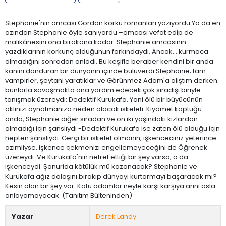
Stephanie'nin amcası Gordon korku romanları yazıyordu Ya da en
azından Stephanie öyle sanıyordu –amcası vefat edip de
malikânesini ona bırakana kadar. Stephanie amcasının
yazdıklarının korkunç olduğunun farkındaydı. Ancak... kurmaca
olmadığını sonradan anladı. Bu keşifle beraber kendini bir anda
kanını donduran bir dünyanın içinde buluverdi Stephanie; tam
vampirler, şeytani yaratıklar ve Görünmez Adam'a alıştım derken
bunlarla savaşmakta ona yardım edecek çok sıradışı biriyle
tanışmak üzereydi: Dedektif Kurukafa. Yani ölü bir büyücünün
aklınızı oynatmanıza neden olacak iskeleti. Kıyamet koptuğu
anda, Stephanie diğer sıradan ve on iki yaşındaki kızlardan
olmadığı için şanslıydı -Dedektif Kurukafa ise zaten ölü olduğu için
hepten şanslıydı. Gerçi bir iskelet olmanın, işkenceciniz yeterince
azimliyse, işkence çekmenizi engellemeyeceğini de Öğrenek
üzereydi. Ve Kurukafa'nın nefret ettiği bir şey varsa, o da
işkenceydi. Şonurida kötülük mü kazanacak? Stephanie ve
Kurukafa ağız dalaşını bırakıp dünyayı kurtarmayı başaracak mı?
Kesin olan bir şey var: Kötü adamlar neyle karşı karşıya arını asla
anlayamayacak. (Tanıtım Bülteninden)
Yazar
Derek Landy