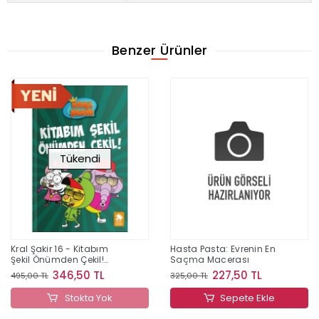
Benzer Ürünler
Tükendi
Kral Şakir 16 - Kitabım
Hasta Pasta: Evrenin En
Şekil Önümden Çekil!
Saçma Macerası
(Ciltli)
346,50 TL
227,50 TL
495,00 TL
325,00 TL
Stokta Yok
Sepete Ekle