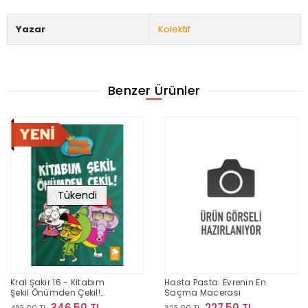
Yazar
Kolektif
Benzer Ürünler
Tükendi
Kral Şakir 16 - Kitabım
Hasta Pasta: Evrenin En
Şekil Önümden Çekil!
Saçma Macerası
(Ciltli)
346,50 TL
227,50 TL
495,00 TL
325,00 TL