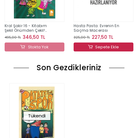
Kral Şakir 16 - Kitabım
Hasta Pasta: Evrenin En
Şekil Önümden Çekil!
Saçma Macerası
(Ciltli)
346,50 TL
227,50 TL
495,00 TL
325,00 TL
Stokta Yok
Sepete Ekle
Son Gezdikleriniz
Tükendi