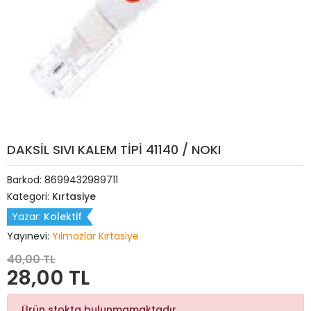
DAKSİL SIVI KALEM TİPİ 41140 / NOKI
Barkod:
8699432989711
Kategori:
Kırtasiye
Yazar:
Kolektif
Yayınevi:
Yılmazlar Kırtasiye
40,00 TL
28,00 TL
Ürün stokta bulunmamaktadır.