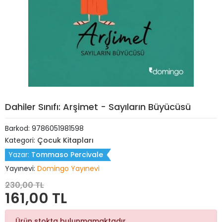
Dahiler Sınıfı: Arşimet - Sayıların Büyücüsü
Barkod:
9786051981598
Kategori:
Çocuk Kitapları
Yazar:
Tommaso Percivale
Yayınevi:
Domingo Yayınevi
230,00 TL
161,00 TL
Ürün stokta bulunmamaktadır.