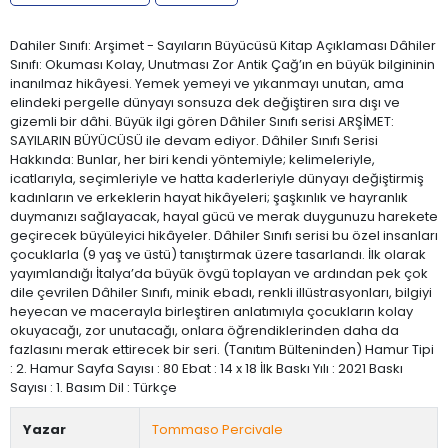
Dahiler Sınıfı: Arşimet - Sayıların Büyücüsü Kitap Açıklaması Dâhiler
Sınıfı: Okuması Kolay, Unutması Zor Antik Çağ’ın en büyük bilgininin
inanılmaz hikâyesi. Yemek yemeyi ve yıkanmayı unutan, ama
elindeki pergelle dünyayı sonsuza dek değiştiren sıra dışı ve
gizemli bir dâhi. Büyük ilgi gören Dâhiler Sınıfı serisi ARŞİMET:
SAYILARIN BÜYÜCÜSÜ ile devam ediyor. Dâhiler Sınıfı Serisi
Hakkında: Bunlar, her biri kendi yöntemiyle; kelimeleriyle,
icatlarıyla, seçimleriyle ve hatta kaderleriyle dünyayı değiştirmiş
kadınların ve erkeklerin hayat hikâyeleri; şaşkınlık ve hayranlık
duymanızı sağlayacak, hayal gücü ve merak duygunuzu harekete
geçirecek büyüleyici hikâyeler. Dâhiler Sınıfı serisi bu özel insanları
çocuklarla (9 yaş ve üstü) tanıştırmak üzere tasarlandı. İlk olarak
yayımlandığı İtalya’da büyük övgü toplayan ve ardından pek çok
dile çevrilen Dâhiler Sınıfı, minik ebadı, renkli illüstrasyonları, bilgiyi
heyecan ve macerayla birleştiren anlatımıyla çocukların kolay
okuyacağı, zor unutacağı, onlara öğrendiklerinden daha da
fazlasını merak ettirecek bir seri. (Tanıtım Bülteninden) Hamur Tipi
: 2. Hamur Sayfa Sayısı : 80 Ebat : 14 x 18 İlk Baskı Yılı : 2021 Baskı
Sayısı : 1. Basım Dil : Türkçe
Yazar
Tommaso Percivale