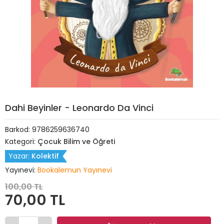
Dahi Beyinler - Leonardo Da Vinci
Barkod:
9786259636740
Kategori:
Çocuk Bilim ve Öğreti
Yazar:
Kolektif
Yayınevi:
Bookalemun Yayınevi
100,00 TL
70,00 TL