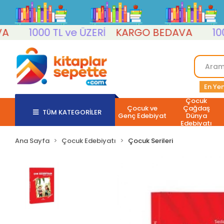
1000 TL ve ÜZERİ
KARGO BEDAVA
1000 T
En Yen
Çocuk
Çocuk ve
Çağdaş
TÜM KATEGORİLER
Genç Edebiyat
Dünya
Edebiyatı
Ana Sayfa
Çocuk Edebiyatı
Çocuk Serileri