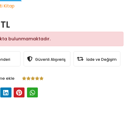
ti Kitap
 TL
okta bulunmamaktadır.
önderi
Güvenli Alışveriş
İade ve Değişim
me ekle