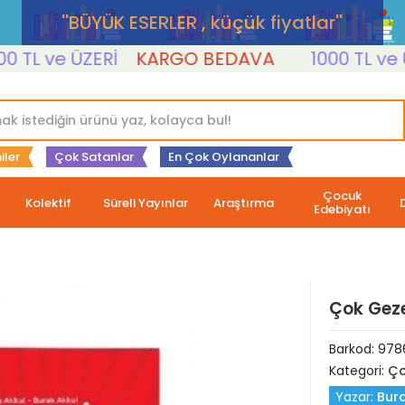
''BÜYÜK ESERLER , küçük fiyatlar''
L ve ÜZERİ
KARGO BEDAVA
1000 TL ve ÜZER
iler
Çok Satanlar
En Çok Oylananlar
Çocuk
Kolektif
Süreli Yayınlar
Araştırma
Edebiyatı
Çok Geze
Barkod:
978
Kategori:
Ço
Yazar:
Bura