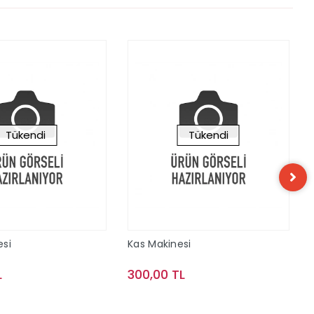
Tükendi
Tükendi
esi
Kas Makinesi
L
300,00 TL
Stokta Yok
Stokta Yok