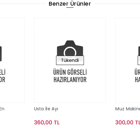
Benzer Ürünler
Tükendi
 En
Usta İle Ayı
Muz Makin
360,00 TL
300,00 T
le
Stokta Yok