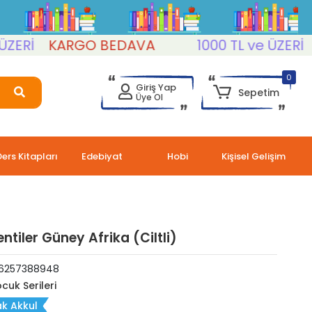
İ
KARGO BEDAVA
1000 TL ve ÜZERİ
KA
0
Giriş Yap
Sepetim
Üye Ol
Ders Kitapları
Edebiyat
Hobi
Kişisel Gelişim
ntiler Güney Afrika (Ciltli)
6257388948
cuk Serileri
k Akkul