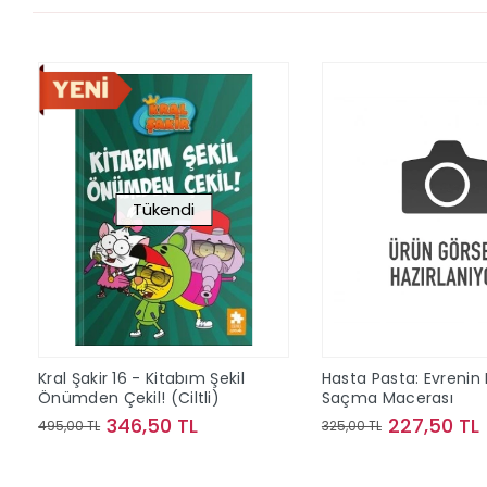
Tükendi
Kral Şakir 16 - Kitabım Şekil
Hasta Pasta: Evrenin
Önümden Çekil! (Ciltli)
Saçma Macerası
346,50 TL
227,50 TL
495,00 TL
325,00 TL
Stokta Yok
Sepete Ek