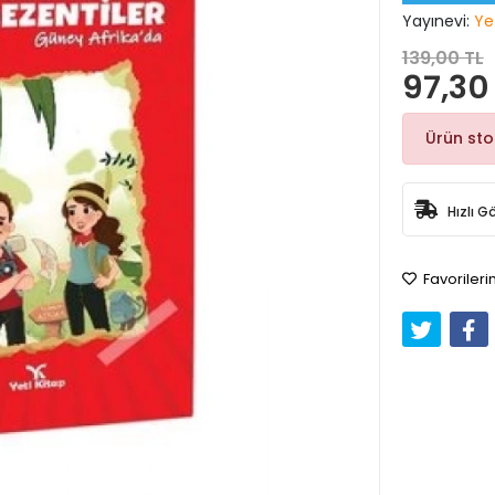
Yayınevi:
Ye
139,00 TL
97,30
Ürün st
Hızlı G
Favorileri