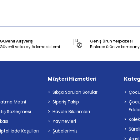
Güvenli Alışveriş
Geniş Ürün Yelpazesi
Güvenli ve kolay ödeme sistemi
Binlerce ürün ve kampany
Müşteri Hizmetleri
Kateg
a
Sıkça Sorulan Sorular
Çocu
latma Metni
Sipariş Takip
Çocu
Edebi
atış Sözleşmesi
Havale Bildirimleri
Kolek
ikası
Yayınevleri
Sürel
tal İade Koşulları
Şubelerimiz
Araş