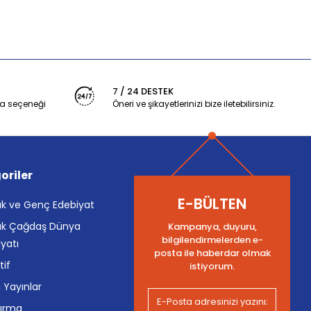
7 / 24 DESTEK
a seçeneği
Öneri ve şikayetlerinizi bize iletebilirsiniz.
oriler
E-BÜLTEN
k ve Genç Edebiyat
k Çağdaş Dünya
Kampanya, duyuru,
bilgilendirmelerden e-
yatı
posta ile haberdar olmak
tif
istiyorum.
i Yayınlar
tırma