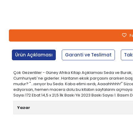
F
Ürün Açıklaması
Garanti ve Teslimat
Tak
Çok Gezentiler - Güney Afrika Kitap Açıklaması Seda ve Burak, 
Cumhuriyeti`ne giderler. Haritanın eksik parçasını ararken başl
mudur? "...ısırıyor bu Seda. Kaba etimi ısırdı, Aaaahhhhh!" Siz
ediyorsan, hemen macera dolu bu kitabın sayfalarını açmaya ba
Sayısı 172 Ebat 14,5 x 21,5 İlk Baskı Yılı 2023 Baskı Sayısı 1. Ba
Yazar