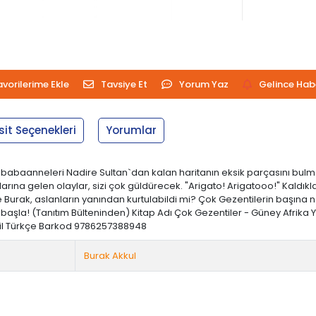
avorilerime Ekle
Tavsiye Et
Yorum Yaz
Gelince Hab
sit Seçenekleri
Yorumlar
babaanneleri Nadire Sultan`dan kalan haritanın eksik parçasını bulmak
arına gelen olaylar, sizi çok güldürecek. "Arigato! Arigatooo!" Kaldıkl
ce Burak, aslanların yanından kurtulabildi mi? Çok Gezentilerin başına
şla! (Tanıtım Bülteninden) Kitap Adı Çok Gezentiler - Güney Afrika Ya
sım Dil Türkçe Barkod 9786257388948
Burak Akkul