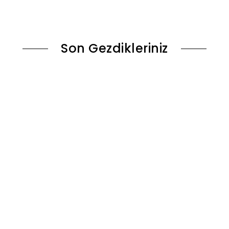
le
Stokta Yok
Son Gezdikleriniz