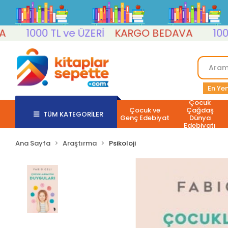
1000 TL ve ÜZERİ
KARGO BEDAVA
1000 TL
En Yen
Çocuk
Çocuk ve
Çağdaş
TÜM KATEGORİLER
Genç Edebiyat
Dünya
Edebiyatı
Ana Sayfa
Araştırma
Psikoloji