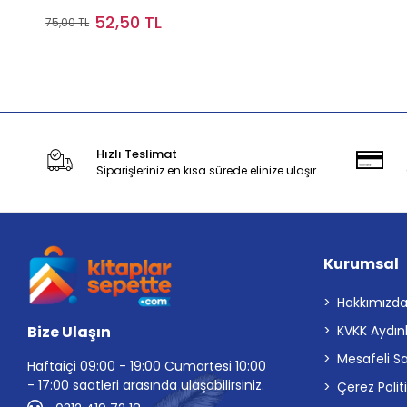
52,50 TL
75,00 TL
Sepete Ekle
Hızlı Teslimat
Siparişleriniz en kısa sürede elinize ulaşır.
Kurumsal
Hakkımızd
Bize Ulaşın
KVKK Aydın
Mesafeli S
Haftaiçi 09:00 - 19:00 Cumartesi 10:00
- 17:00 saatleri arasında ulaşabilirsiniz.
Çerez Polit