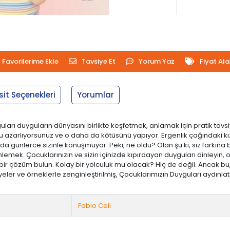
Favorilerime Ekle
Tavsiye Et
Yorum Yaz
Fiyat Al
sit Seçenekleri
Yorumlar
ları duyguların dünyasını birlikte keşfetmek, anlamak için pratik tavs
 azarlıyorsunuz ve o daha da kötüsünü yapıyor. Ergenlik çağındaki kızı
 günlerce sizinle konuşmuyor. Peki, ne oldu? Olan şu ki, siz farkına
lemek. Çocuklarınızın ve sizin içinizde kıpırdayan duyguları dinleyin, on
e bir çözüm bulun. Kolay bir yolculuk mu olacak? Hiç de değil. Ancak bu,
ler ve örneklerle zenginleştirilmiş, Çocuklarımızın Duyguları aydınlatı
Fabio Celi