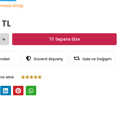
mesis Kitap
 TL
Sepete Ekle
önderi
Güvenli Alışveriş
İade ve Değişim
me ekle