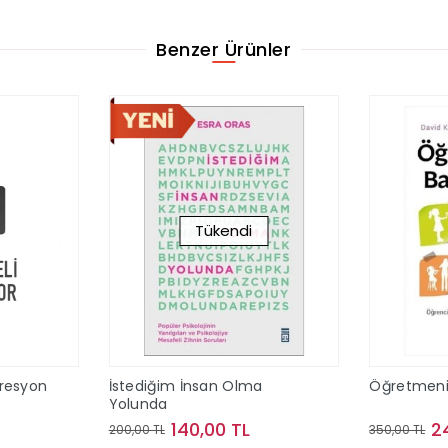
Benzer Ürünler
Tükendi
resyon
İstediğim İnsan Olma
Öğretmeni
Yolunda
140,00 TL
2
200,00 TL
350,00 TL