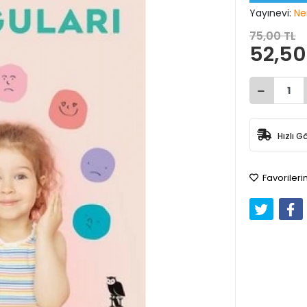
Yayınevi:
Ne
75,00 TL
52,50
Hızlı G
Favorileri