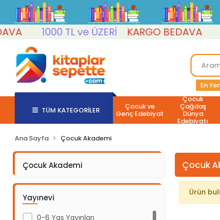
VA
1000 TL ve ÜZERİ
KARGO BEDAVA
10
En Yen
Çocuk
Çocuk ve
Çağdaş
TÜM KATEGORİLER
Genç Edebiyat
Dünya
Edebiyatı
Ana Sayfa
Çocuk Akademi
Çocuk A
Çocuk Akademi
Ürün bu
Yayınevi
0-6 Yaş Yayınları