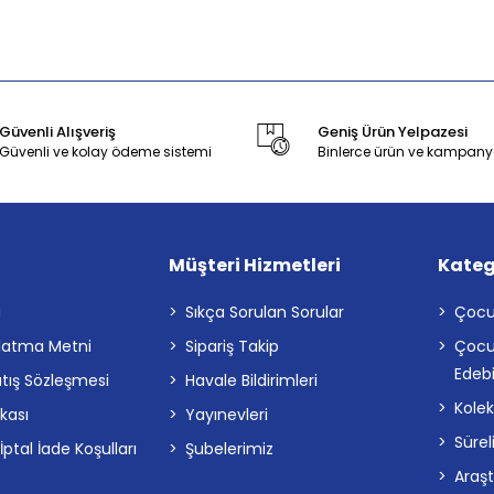
Güvenli Alışveriş
Geniş Ürün Yelpazesi
Güvenli ve kolay ödeme sistemi
Binlerce ürün ve kampany
Müşteri Hizmetleri
Kateg
a
Sıkça Sorulan Sorular
Çocu
latma Metni
Sipariş Takip
Çocu
Edebi
atış Sözleşmesi
Havale Bildirimleri
Kolek
ikası
Yayınevleri
Sürel
tal İade Koşulları
Şubelerimiz
Araş