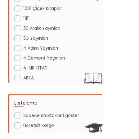
1001 Çiçek Kitaplar
11111
30 Aralık Yayınları
3D Yayınları
4 Adım Yayınları
4 Element Yayınları
A-SIR KİTAP
ABKA
Abm Yayınevi
Acayip Kitaplar
Listeleme
Acil Yayınları
Sadece stoktakileri göster
Açı Yayınları
Ücretsiz Kargo
ADAKÜLTÜR
Adam Yayınları