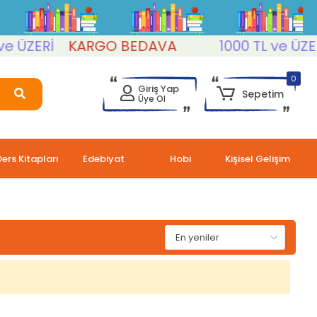
 ÜZERİ
KARGO BEDAVA
1000 TL ve ÜZERİ
0
Giriş Yap
Sepetim
Üye Ol
Ders Kitapları
Edebiyat
Hobi
Kişisel Gelişim