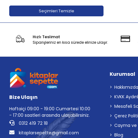
Adeda Yayınları
Seçimleri Temizle
Aden Yayıncılık
Aganta Yayınları
Hızlı Teslimat
Agapi Yayınları
Siparişleriniz en kısa sürede elinize ulaşır.
Aihao
Aile Yayınları
Akabe ahediyelik
Kurumsal
AKABE HEDİYELİK
Akademi Çocuk
Hakkımızd
Bize Ulaşın
KVKK Aydın
Akademi Çocuk - Funny Mat
Mesafeli S
Akademi Denizi Yayınları
Haftaiçi 09:00 - 19:00 Cumartesi 10:00
- 17:00 saatleri arasında ulaşabilirsiniz.
Çerez Polit
Akaşa Yayınları
0312 419 72 18
Cayma ve İp
Akçağ Yayınları
kitaplarsepette@gmail.com
Blog
Akil Yayınevi