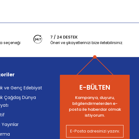
7 / 24 DESTEK
a seçeneği
Öneri ve şikayetlerinizi bize iletebilirsiniz.
oriler
E-BÜLTEN
k ve Genç Edebiyat
k Çağdaş Dünya
Kampanya, duyuru,
bilgilendirmelerden e-
yatı
posta ile haberdar olmak
tif
istiyorum.
i Yayınlar
tırma