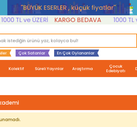
''BÜYÜK ESERLER , küçük fiyatlar''
00 TL ve ÜZERİ
KARGO BEDAVA
1000 TL ve
iler
Çok Satanlar
En Çok Oylananlar
Çocuk
Kolektif
Süreli Yayınlar
Araştırma
Edebiyatı
kademi
lunamadı.