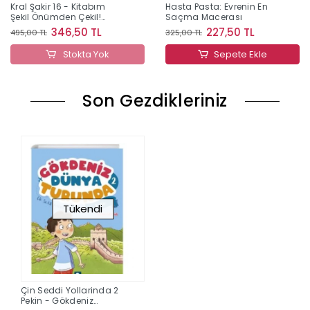
Kral Şakir 16 - Kitabım
Hasta Pasta: Evrenin En
Şekil Önümden Çekil!
Saçma Macerası
(Ciltli)
346,50 TL
227,50 TL
495,00 TL
325,00 TL
Stokta Yok
Sepete Ekle
Son Gezdikleriniz
Tükendi
Çin Seddi Yollarinda 2
Pekin - Gökdeniz