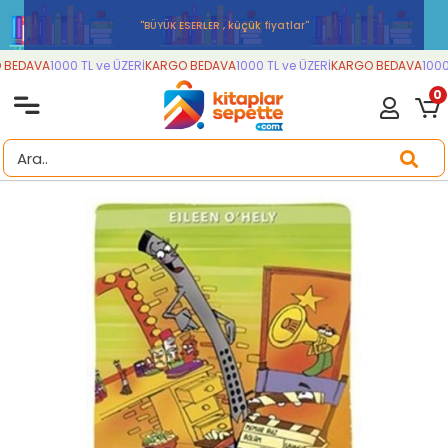
''BÜYÜK ESERLER , küçük fiyatlar''
BEDAVA
1000 TL ve ÜZERİ
KARGO BEDAVA
1000 TL ve ÜZERİ
KARGO BEDAVA
1000 
0