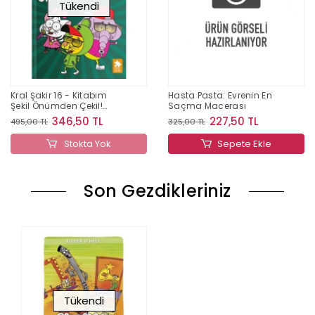
Tükendi
Kral Şakir 16 - Kitabım
Hasta Pasta: Evrenin En
Şekil Önümden Çekil!
Saçma Macerası
(Ciltli)
346,50 TL
227,50 TL
495,00 TL
325,00 TL
Stokta Yok
Sepete Ekle
Son Gezdikleriniz
Tükendi