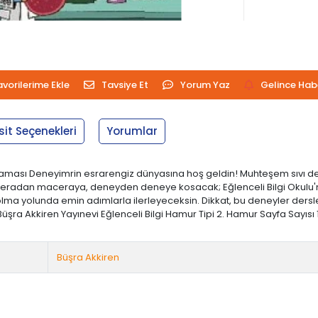
avorilerime Ekle
Tavsiye Et
Yorum Yaz
Gelince Hab
sit Seçenekleri
Yorumlar
Açıklaması Deneyimrin esrarengiz dünyasına hoş geldin! Muhteşem sıvı d
eradan maceraya, deneyden deneye kosacak; Eğlenceli Bilgi Okulu'nun 'Çı
lma yolunda emin adımlarla ilerleyeceksin. Dikkat, bu deneyler dersl
üşra Akkiren Yayınevi Eğlenceli Bilgi Hamur Tipi 2. Hamur Sayfa Sayısı 160 
Büşra Akkiren