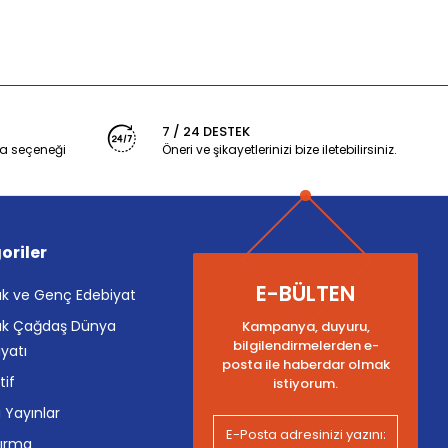
7 / 24 DESTEK
a seçeneği
Öneri ve şikayetlerinizi bize iletebilirsiniz.
oriler
E-BÜLTEN
k ve Genç Edebiyat
k Çağdaş Dünya
Kampanya, duyuru,
bilgilendirmelerden e-
yatı
posta ile haberdar olmak
tif
istiyorum.
i Yayınlar
tırma