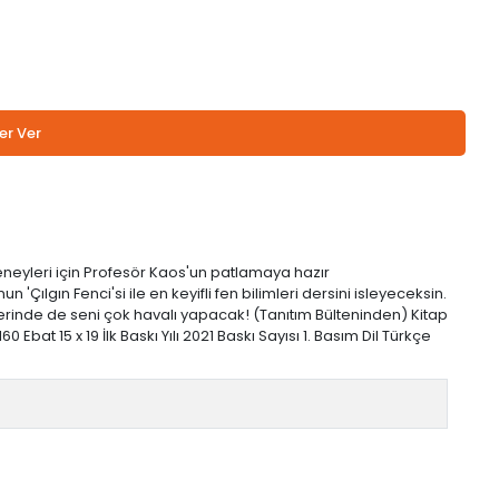
er Ver
eneyleri için Profesör Kaos'un patlamaya hazır
lgın Fenci'si ile en keyifli fen bilimleri dersini isleyeceksin.
erinde de seni çok havalı yapacak! (Tanıtım Bülteninden) Kitap
Ebat 15 x 19 İlk Baskı Yılı 2021 Baskı Sayısı 1. Basım Dil Türkçe