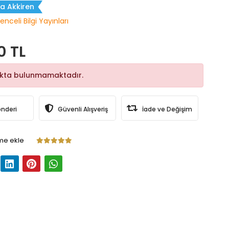
a Akkiren
enceli Bilgi Yayınları
0 TL
okta bulunmamaktadır.
önderi
Güvenli Alışveriş
İade ve Değişim
me ekle