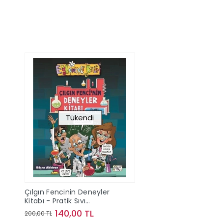
Tükendi
Çılgın Fencinin Deneyler
Kitabı - Pratik Sıvı
Deneyleri
140,00 TL
200,00 TL