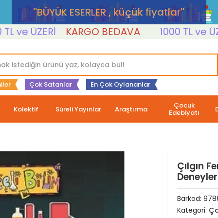
''BÜYÜK ESERLER , küçük fiyatlar''
e ÜZERİ
KARGO BEDAVA
1000 TL ve ÜZERİ
iler
Çok Satanlar
En Çok Oylananlar
Çocuk
Kolektif
Süreli Yayınlar
Araştırma
Edebiyatı
Çılgın Fe
Deneyler
Barkod:
978
Kategori:
Ço