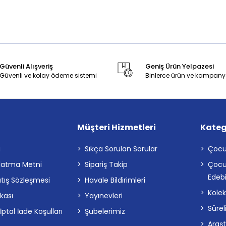
Güvenli Alışveriş
Geniş Ürün Yelpazesi
Güvenli ve kolay ödeme sistemi
Binlerce ürün ve kampany
Müşteri Hizmetleri
Kateg
a
Sıkça Sorulan Sorular
Çocu
latma Metni
Sipariş Takip
Çocu
Edebi
atış Sözleşmesi
Havale Bildirimleri
Kolek
ikası
Yayınevleri
Sürel
tal İade Koşulları
Şubelerimiz
Araş