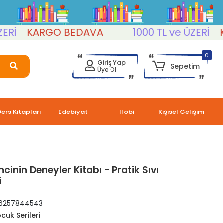
KARGO BEDAVA
1000 TL ve ÜZERİ
KARG
0
Giriş Yap
Sepetim
Üye Ol
Ders Kitapları
Edebiyat
Hobi
Kişisel Gelişim
ncinin Deneyler Kitabı - Pratik Sıvı
i
6257844543
cuk Serileri