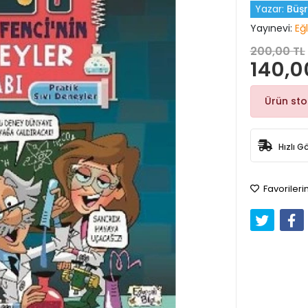
Yazar:
Büşr
Yayınevi:
Eğl
200,00 TL
140,0
Ürün st
Hızlı G
Favorileri