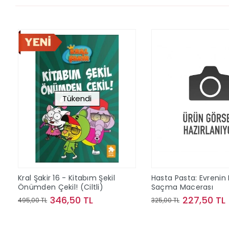
Tükendi
Kral Şakir 16 - Kitabım Şekil
Hasta Pasta: Evrenin
Önümden Çekil! (Ciltli)
Saçma Macerası
346,50 TL
227,50 TL
495,00 TL
325,00 TL
Stokta Yok
Sepete Ek