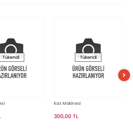
Tükendi
Tükendi
esi
Kas Makinesi
L
300,00 TL
Stokta Yok
Stokta Yok