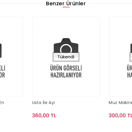
Benzer Ürünler
Tükendi
 En
Usta İle Ayı
Muz Makin
360,00 TL
300,00 T
le
Stokta Yok