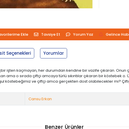
avorilerime Ekle
Tavsiye Et
Yorum Yaz
Gelince Hab
sit Seçenekleri
Yorumlar
bir işten kaçmayan, her durumdan kendine bir vazife çıkaran. Onun çok
şan ama o sırada çiftçi amcaya türlü sıkıntılar çıkaran bir köstebek o. Ü
ul köstebeğimiz ve çiftçi amca gerçekten dost olabilecekler mi? Çif
Cansu Erkan
Benzer Ürünler