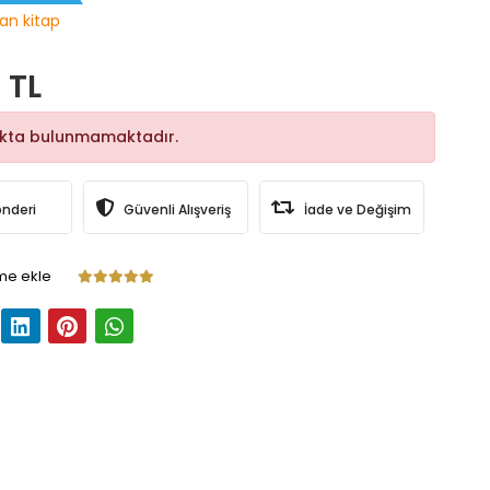
an kitap
 TL
okta bulunmamaktadır.
önderi
Güvenli Alışveriş
İade ve Değişim
me ekle