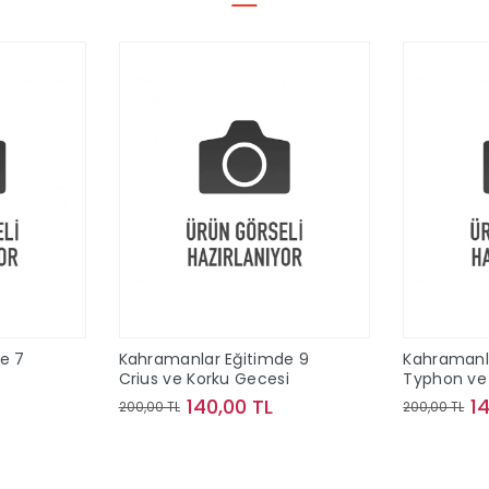
e 7
Kahramanlar Eğitimde 9
Kahramanl
Crius ve Korku Gecesi
Typhon ve 
140,00 TL
1
200,00 TL
200,00 TL
le
Sepete Ekle