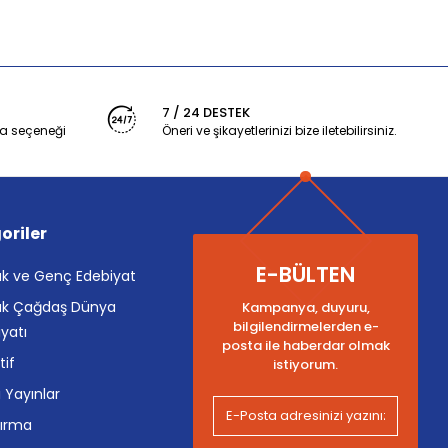
7 / 24 DESTEK
a seçeneği
Öneri ve şikayetlerinizi bize iletebilirsiniz.
oriler
E-BÜLTEN
k ve Genç Edebiyat
k Çağdaş Dünya
Kampanya, duyuru,
bilgilendirmelerden e-
yatı
posta ile haberdar olmak
tif
istiyorum.
i Yayınlar
tırma