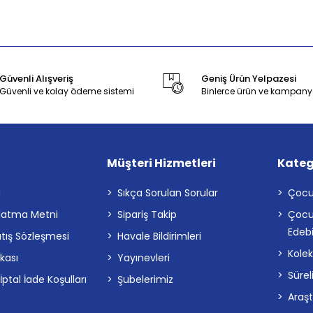
Güvenli Alışveriş
Geniş Ürün Yelpazesi
Güvenli ve kolay ödeme sistemi
Binlerce ürün ve kampany
Müşteri Hizmetleri
Kateg
a
Sıkça Sorulan Sorular
Çocu
latma Metni
Sipariş Takip
Çocu
Edebi
atış Sözleşmesi
Havale Bildirimleri
Kolek
ikası
Yayınevleri
Sürel
tal İade Koşulları
Şubelerimiz
Araş