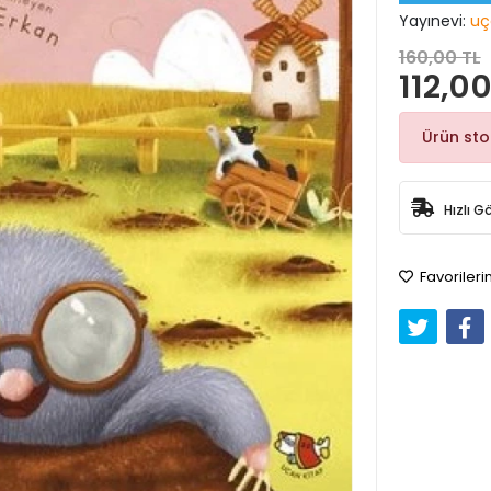
Yayınevi:
uç
160,00 TL
112,00
Ürün st
Hızlı G
Favorileri