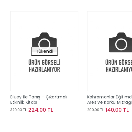
Tükendi
Bluey ile Tanış – Çıkartmalı
Kahramanlar Eğitimd
Etkinlik Kitabı
Ares ve Korku Mızrağı
224,00 TL
140,00 TL
320,00 TL
200,00 TL
Stokta Yok
Sepete Ek