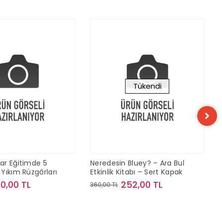
Tükendi
ar Eğitimde 5
Neredesin Bluey? – Ara Bul
Yıkım Rüzgârları
Etkinlik Kitabı – Sert Kapak
40,00 TL
252,00 TL
360,00 TL
Sepete Ekle
Stokta Yok