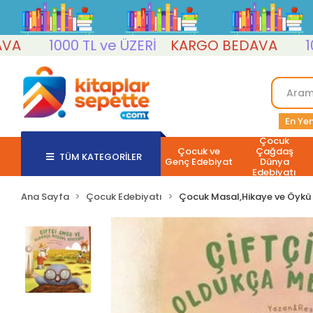
1000 TL ve ÜZERİ
KARGO BEDAVA
1000 T
En Yen
Çocuk
Çocuk ve
Çağdaş
TÜM KATEGORİLER
Genç Edebiyat
Dünya
Edebiyatı
Ana Sayfa
Çocuk Edebiyatı
Çocuk Masal,Hikaye ve Öykü