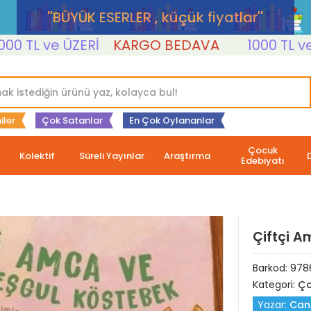
''BÜYÜK ESERLER , küçük fiyatlar''
L ve ÜZERİ
KARGO BEDAVA
1000 TL ve ÜZE
iler
Çok Satanlar
En Çok Oylananlar
Çocuk
Kolektif
Süreli Yayınlar
Araştırma
Edebiyatı
Çiftçi A
Barkod:
978
Kategori:
Ço
Yazar:
Can