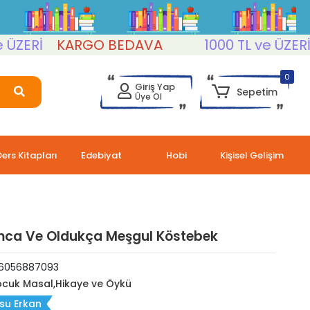
Rİ
KARGO BEDAVA
1000 TL ve ÜZERİ
KA
0
Giriş Yap
Sepetim
Üye Ol
Ders Kitapları
Edebiyat
Hobi
Kişisel Gelişim
mca Ve Oldukça Meşgul Köstebek
6056887093
cuk Masal,Hikaye ve Öykü
su Erkan