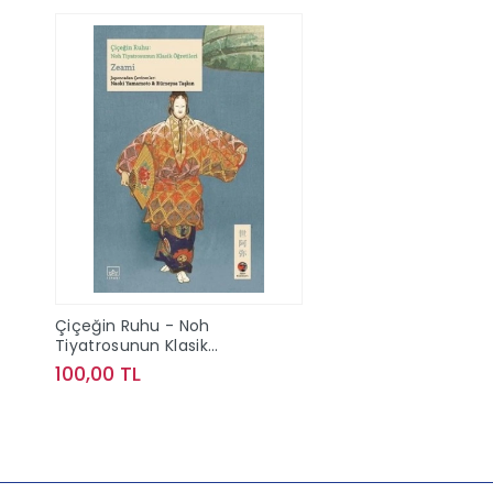
Çiçeğin Ruhu - Noh
Tiyatrosunun Klasik
Öğretileri
100,00 TL
Sepete Ekle