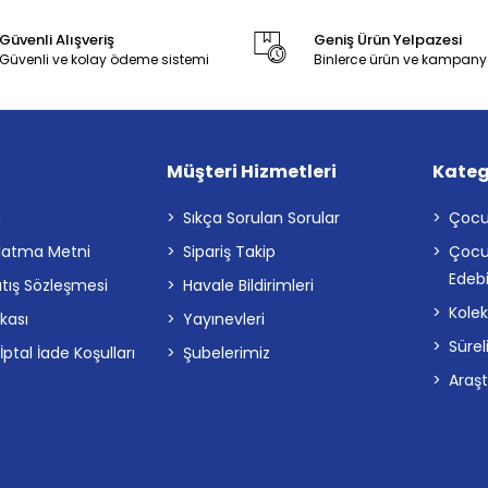
Güvenli Alışveriş
Geniş Ürün Yelpazesi
Güvenli ve kolay ödeme sistemi
Binlerce ürün ve kampany
Müşteri Hizmetleri
Kateg
a
Sıkça Sorulan Sorular
Çocu
latma Metni
Sipariş Takip
Çocu
Edebi
atış Sözleşmesi
Havale Bildirimleri
Kolek
ikası
Yayınevleri
Sürel
tal İade Koşulları
Şubelerimiz
Araş