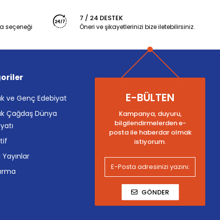
7 / 24 DESTEK
a seçeneği
Öneri ve şikayetlerinizi bize iletebilirsiniz.
oriler
E-BÜLTEN
k ve Genç Edebiyat
k Çağdaş Dünya
Kampanya, duyuru,
bilgilendirmelerden e-
yatı
posta ile haberdar olmak
tif
istiyorum.
i Yayınlar
tırma
GÖNDER