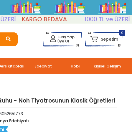
Rİ
KARGO BEDAVA
1000 TL ve ÜZERİ
KA
0
Giriş Yap
Sepetim
Üye Ol
Ders Kitapları
Edebiyat
Hobi
Kişisel Gelişim
Ruhu - Noh Tiyatrosunun Klasik Öğretileri
6052651773
nya Edebiyatı
mi