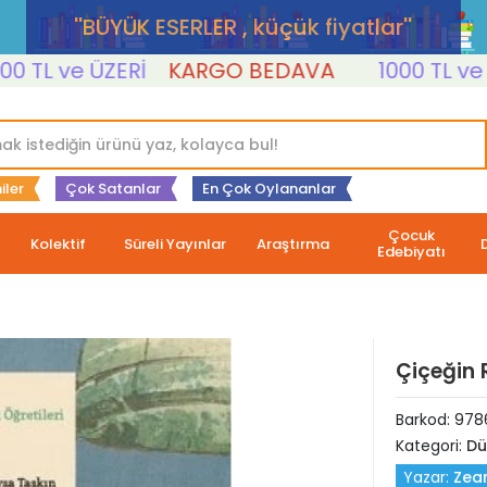
''BÜYÜK ESERLER , küçük fiyatlar''
L ve ÜZERİ
KARGO BEDAVA
1000 TL ve ÜZE
iler
Çok Satanlar
En Çok Oylananlar
Çocuk
Kolektif
Süreli Yayınlar
Araştırma
Edebiyatı
Çiçeğin 
Barkod:
978
Kategori:
Dü
Yazar:
Zea