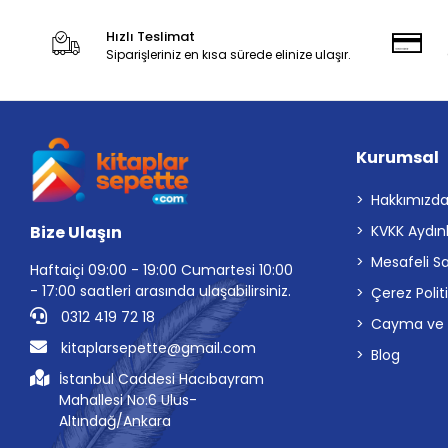
Hızlı Teslimat
Siparişleriniz en kısa sürede elinize ulaşır.
Kurumsal
Hakkımızd
Bize Ulaşın
KVKK Aydın
Mesafeli S
Haftaiçi 09:00 - 19:00 Cumartesi 10:00
- 17:00 saatleri arasında ulaşabilirsiniz.
Çerez Polit
0312 419 72 18
Cayma ve İp
kitaplarsepette@gmail.com
Blog
İstanbul Caddesi Hacıbayram
Mahallesi No:6 Ulus-
Altındağ/Ankara