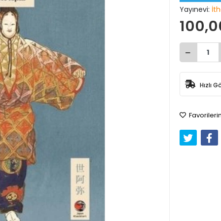
Yayınevi:
İth
100,0
Hızlı G
Favorileri