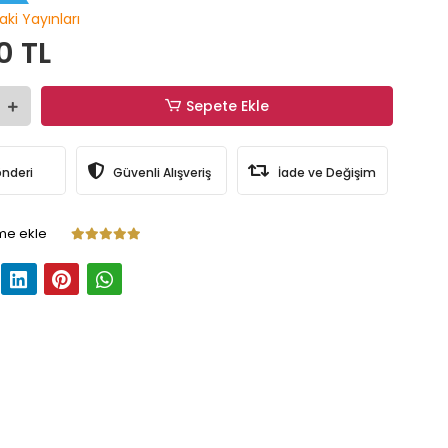
aki Yayınları
0 TL
Sepete Ekle
önderi
Güvenli Alışveriş
İade ve Değişim
me ekle