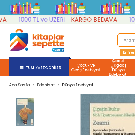
1000 TL ve ÜZERİ
KARGO BEDAVA
1000 T
En Yen
Çocuk
Çocuk ve
Çağdaş
TÜM KATEGORİLER
Genç Edebiyat
Dünya
Edebiyatı
Ana Sayfa
Edebiyat
Dünya Edebiyatı