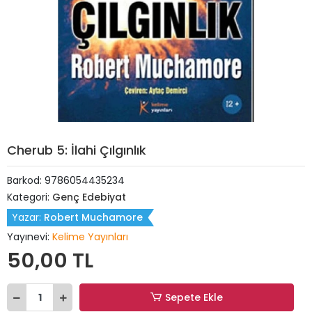
Cherub 5: İlahi Çılgınlık
Barkod:
9786054435234
Kategori:
Genç Edebiyat
Yazar:
Robert Muchamore
Yayınevi:
Kelime Yayınları
50,00 TL
Sepete Ekle