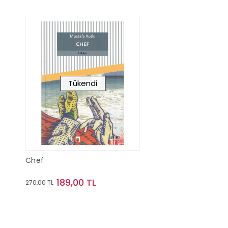
Tükendi
Chef
189,00 TL
270,00 TL
Stokta Yok