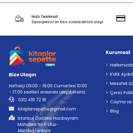
Hızlı Teslimat
Siparişleriniz en kısa sürede elinize ulaşır.
Kurumsal
Hakkımızd
Bize Ulaşın
KVKK Aydın
Mesafeli S
Haftaiçi 09:00 - 19:00 Cumartesi 10:00
- 17:00 saatleri arasında ulaşabilirsiniz.
Çerez Polit
0312 419 72 18
Cayma ve İp
kitaplarsepette@gmail.com
Blog
İstanbul Caddesi Hacıbayram
Mahallesi No:6 Ulus-
Altındağ/Ankara