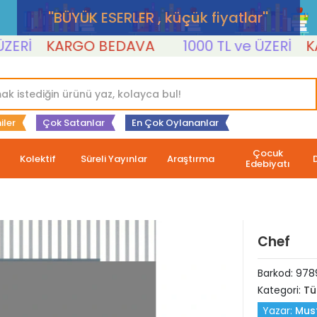
''BÜYÜK ESERLER , küçük fiyatlar''
İ
KARGO BEDAVA
1000 TL ve ÜZERİ
KARG
iler
Çok Satanlar
En Çok Oylananlar
Çocuk
Kolektif
Süreli Yayınlar
Araştırma
Edebiyatı
Chef
Barkod:
978
Kategori:
Tü
Yazar:
Mus