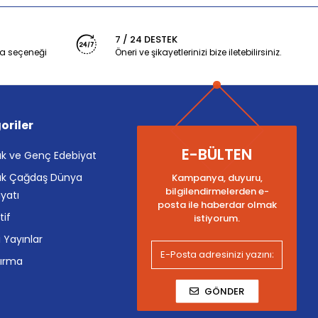
7 / 24 DESTEK
a seçeneği
Öneri ve şikayetlerinizi bize iletebilirsiniz.
oriler
E-BÜLTEN
k ve Genç Edebiyat
k Çağdaş Dünya
Kampanya, duyuru,
bilgilendirmelerden e-
yatı
posta ile haberdar olmak
tif
istiyorum.
i Yayınlar
tırma
GÖNDER