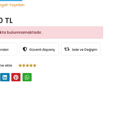
rgah Yayınları
0 TL
okta bulunmamaktadır.
önderi
Güvenli Alışveriş
İade ve Değişim
me ekle