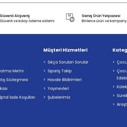
Güvenli Alışveriş
Geniş Ürün Yelpazesi
Güvenli ve kolay ödeme sistemi
Binlerce ürün ve kampany
Müşteri Hizmetleri
Kateg
a
Sıkça Sorulan Sorular
Çocu
latma Metni
Sipariş Takip
Çocu
Edebi
atış Sözleşmesi
Havale Bildirimleri
Kolek
ikası
Yayınevleri
Sürel
tal İade Koşulları
Şubelerimiz
Araş