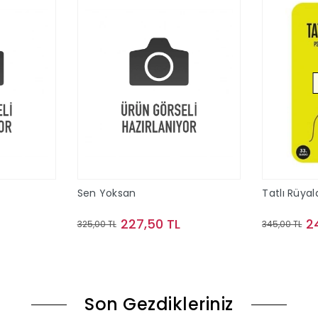
Sen Yoksan
Tatlı Rüyal
227,50 TL
2
325,00 TL
345,00 TL
le
Sepete Ekle
Son Gezdikleriniz