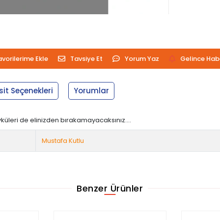
avorilerime Ekle
Tavsiye Et
Yorum Yaz
Gelince Hab
sit Seçenekleri
Yorumlar
öyküleri de elinizden bırakamayacaksınız....
Mustafa Kutlu
Benzer Ürünler