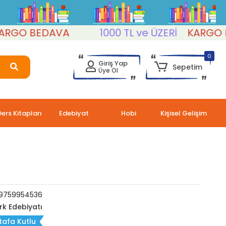
O BEDAVA
1000 TL ve ÜZERİ
KARGO BED
0
Giriş Yap
Sepetim
Üye Ol
Ders Kitapları
Edebiyat
Hobi
Kişisel Gelişim
9759954536
rk Edebiyatı
tafa Kutlu