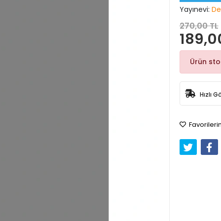
Yayınevi:
De
270,00 TL
189,0
Ürün st
Hızlı G
Favorileri