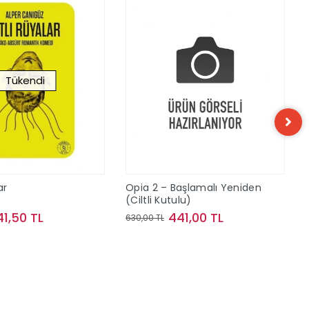
Tükendi
ar
Opia 2 – Başlamalı Yeniden
(Ciltli Kutulu)
41,50 TL
441,00 TL
630,00 TL
Stokta Yok
Sepete Ekle