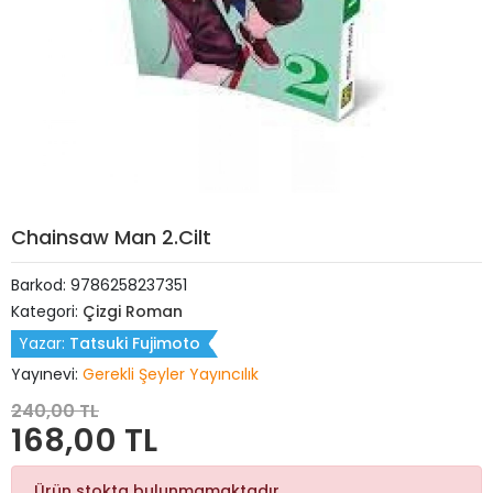
Chainsaw Man 2.Cilt
Barkod:
9786258237351
Kategori:
Çizgi Roman
Yazar:
Tatsuki Fujimoto
Yayınevi:
Gerekli Şeyler Yayıncılık
240,00 TL
168,00 TL
Ürün stokta bulunmamaktadır.