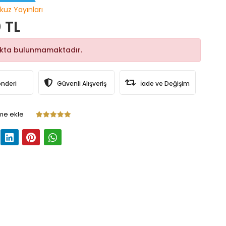
kuz Yayınları
 TL
okta bulunmamaktadır.
önderi
Güvenli Alışveriş
İade ve Değişim
me ekle