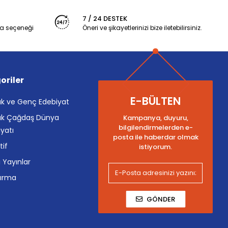
7 / 24 DESTEK
a seçeneği
Öneri ve şikayetlerinizi bize iletebilirsiniz.
oriler
E-BÜLTEN
k ve Genç Edebiyat
k Çağdaş Dünya
Kampanya, duyuru,
bilgilendirmelerden e-
yatı
posta ile haberdar olmak
tif
istiyorum.
i Yayınlar
tırma
GÖNDER