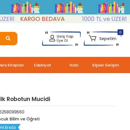
İ
KARGO BEDAVA
1000 TL ve ÜZERİ
KAR
0
Giriş Yap
Sepetim
Üye Ol
Ders Kitapları
Edebiyat
Hobi
Kişisel Gelişim
 İlk Robotun Mucidi
6258099560
cuk Bilim ve Öğreti
i Ersöz