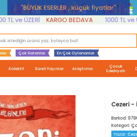
''BÜYÜK ESERLER , küçük fiyatlar''
 ve ÜZERİ
KARGO BEDAVA
1000 TL ve ÜZER
iler
Çok Satanlar
En Çok Oylananlar
Çocuk
Kolektif
Süreli Yayınlar
Araştırma
Edebiyatı
Cezeri -
Barkod:
978
Kategori:
Ço
Yazar:
Cezm