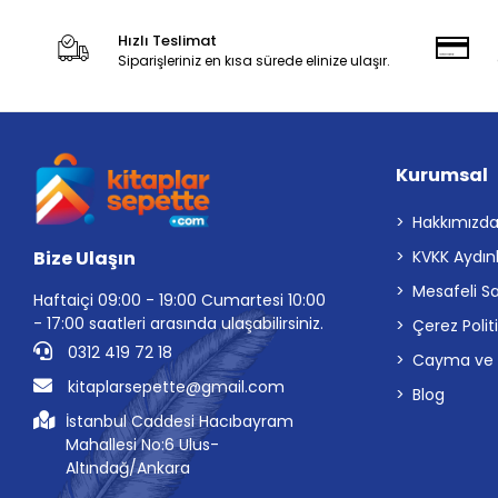
Hızlı Teslimat
Siparişleriniz en kısa sürede elinize ulaşır.
Kurumsal
Hakkımızd
Bize Ulaşın
KVKK Aydın
Mesafeli S
Haftaiçi 09:00 - 19:00 Cumartesi 10:00
- 17:00 saatleri arasında ulaşabilirsiniz.
Çerez Polit
0312 419 72 18
Cayma ve İp
kitaplarsepette@gmail.com
Blog
İstanbul Caddesi Hacıbayram
Mahallesi No:6 Ulus-
Altındağ/Ankara