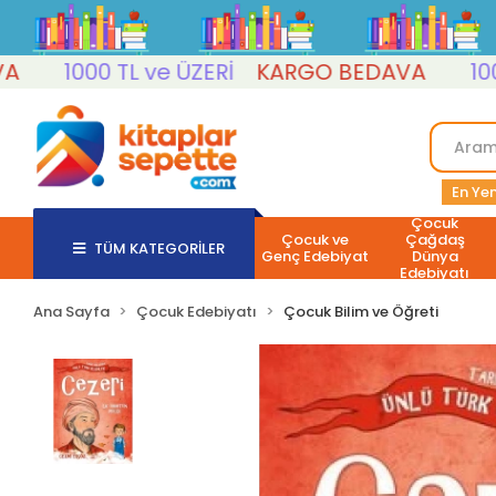
1000 TL ve ÜZERİ
KARGO BEDAVA
1000 TL
En Yen
Çocuk
Çocuk ve
Çağdaş
TÜM KATEGORİLER
Genç Edebiyat
Dünya
Edebiyatı
Ana Sayfa
Çocuk Edebiyatı
Çocuk Bilim ve Öğreti