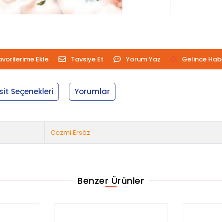
avorilerime Ekle
Tavsiye Et
Yorum Yaz
Gelince Hab
sit Seçenekleri
Yorumlar
Cezmi Ersöz
Benzer Ürünler