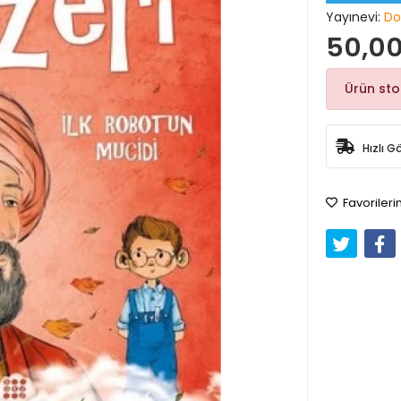
Yayınevi:
Do
50,00
Ürün st
Hızlı G
Favorileri