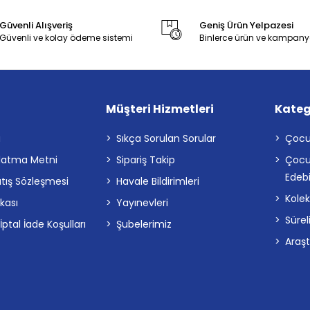
Güvenli Alışveriş
Geniş Ürün Yelpazesi
Güvenli ve kolay ödeme sistemi
Binlerce ürün ve kampany
Müşteri Hizmetleri
Kateg
a
Sıkça Sorulan Sorular
Çocu
latma Metni
Sipariş Takip
Çocu
Edebi
atış Sözleşmesi
Havale Bildirimleri
Kolek
ikası
Yayınevleri
Sürel
tal İade Koşulları
Şubelerimiz
Araş