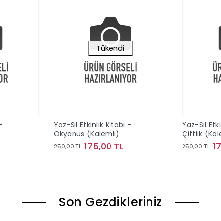
Tükendi
 –
Yaz-Sil Etkinlik Kitabı –
Yaz-Sil Etki
Okyanus (Kalemli)
Çiftlik (Ka
175,00 TL
1
250,00 TL
250,00 TL
le
Stokta Yok
Son Gezdikleriniz