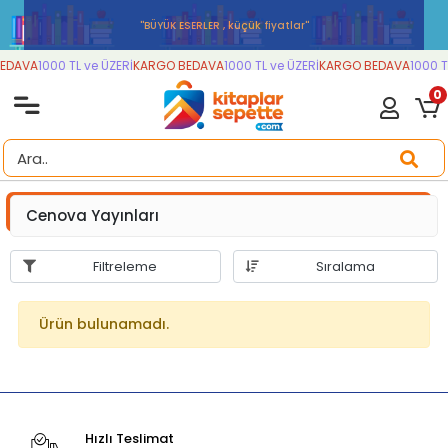
''BÜYÜK ESERLER , küçük fiyatlar''
EDAVA
1000 TL ve ÜZERİ
KARGO BEDAVA
1000 TL ve ÜZERİ
KARGO BEDAVA
1000 TL
0
Cenova Yayınları
Filtreleme
Sıralama
Ürün bulunamadı.
Hızlı Teslimat