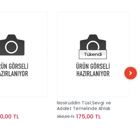
Tükendi
n
Nasirüddin Tûsî;Sevgi ve
Adalet Temelinde Ahlak
10,00 TL
175,00 TL
250,00 TL
Sepete Ekle
Stokta Yok