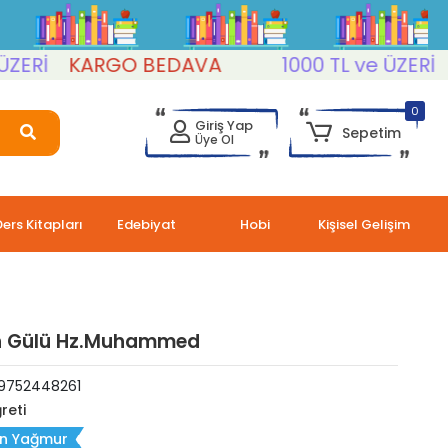
İ
KARGO BEDAVA
1000 TL ve ÜZERİ
KA
0
Giriş Yap
Sepetim
Üye Ol
Ders Kitapları
Edebiyat
Hobi
Kişisel Gelişim
n Gülü Hz.Muhammed
9752448261
reti
an Yağmur