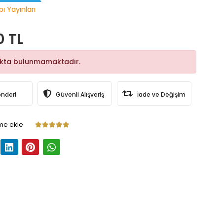
pı Yayınları
0 TL
okta bulunmamaktadır.
önderi
Güvenli Alışveriş
İade ve Değişim
me ekle