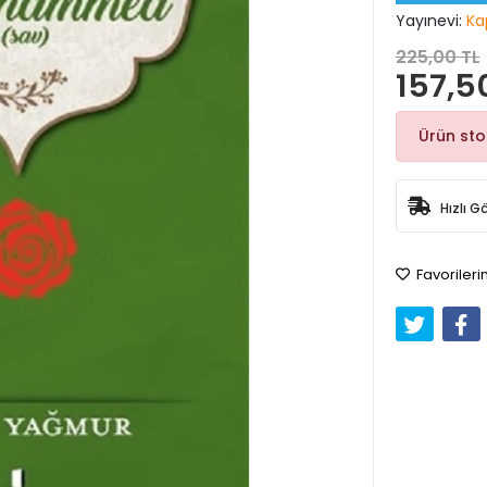
Yayınevi:
Ka
225,00 TL
157,5
Ürün st
Hızlı G
Favorileri