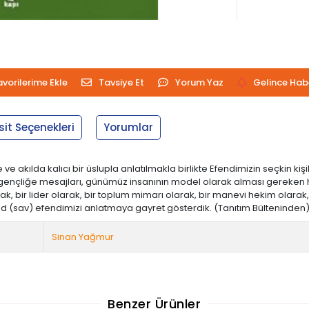
avorilerime Ekle
Tavsiye Et
Yorum Yaz
Gelince Hab
sit Seçenekleri
Yorumlar
ılda kalıcı bir üslupla anlatılmakla birlikte Efendimizin seçkin kişili
 gençliğe mesajları, günümüz insanının model olarak alması gereken hus
k, bir lider olarak, bir toplum mimarı olarak, bir manevi hekim olarak, 
med (sav) efendimizi anlatmaya gayret gösterdik. (Tanıtım Bülteninden
Sinan Yağmur
Benzer Ürünler