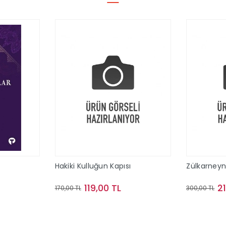
Hakiki Kulluğun Kapısı
Zülkarney
119,00 TL
2
170,00 TL
300,00 TL
le
Sepete Ekle