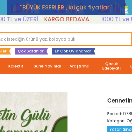
''BÜYÜK ESERLER , küçük fiyatlar''
L ve ÜZERİ
KARGO BEDAVA
1000 TL ve ÜZER
iler
Çok Satanlar
En Çok Oylananlar
Çocuk
Kolektif
Süreli Yayınlar
Araştırma
Edebiyatı
Cenneti
Barkod:
978
Kategori:
Öğ
Yazar:
Sin