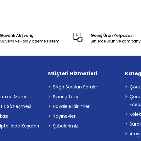
Güvenli Alışveriş
Geniş Ürün Yelpazesi
Güvenli ve kolay ödeme sistemi
Binlerce ürün ve kampany
Müşteri Hizmetleri
Kateg
a
Sıkça Sorulan Sorular
Çocu
latma Metni
Sipariş Takip
Çocu
Edebi
atış Sözleşmesi
Havale Bildirimleri
Kolek
ikası
Yayınevleri
Sürel
tal İade Koşulları
Şubelerimiz
Araş