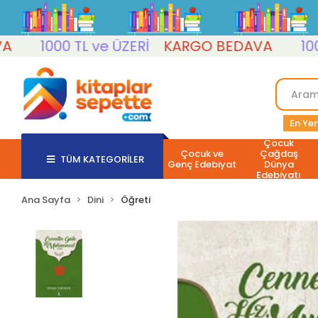
1000 TL ve ÜZERİ
KARGO BEDAVA
1000 T
En Yen
Çocuk
Çocuk ve
Çağdaş
TÜM KATEGORİLER
Genç Edebiyat
Dünya
Edebiyatı
Ana Sayfa
Dini
Öğreti