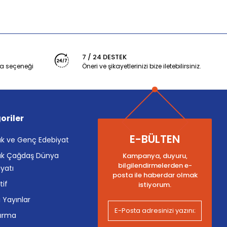
7 / 24 DESTEK
a seçeneği
Öneri ve şikayetlerinizi bize iletebilirsiniz.
oriler
E-BÜLTEN
k ve Genç Edebiyat
k Çağdaş Dünya
Kampanya, duyuru,
bilgilendirmelerden e-
yatı
posta ile haberdar olmak
tif
istiyorum.
i Yayınlar
tırma