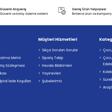
Güvenli Alışveriş
Geniş Ürün Yelpazesi
Güvenli ve kolay ödeme sistemi
Binlerce ürün ve kampany
Müşteri Hizmetleri
Kateg
a
Sıkça Sorulan Sorular
Çocu
latma Metni
Sipariş Takip
Çocu
Edebi
atış Sözleşmesi
Havale Bildirimleri
Kolek
ikası
Yayınevleri
Sürel
tal İade Koşulları
Şubelerimiz
Araş