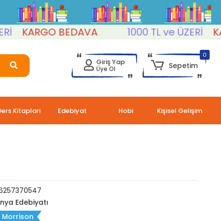
KARGO BEDAVA
1000 TL ve ÜZERİ
KARG
0
Giriş Yap
Sepetim
Üye Ol
Ders Kitapları
Edebiyat
Hobi
Kişisel Gelişim
6257370547
nya Edebiyatı
 Morrison