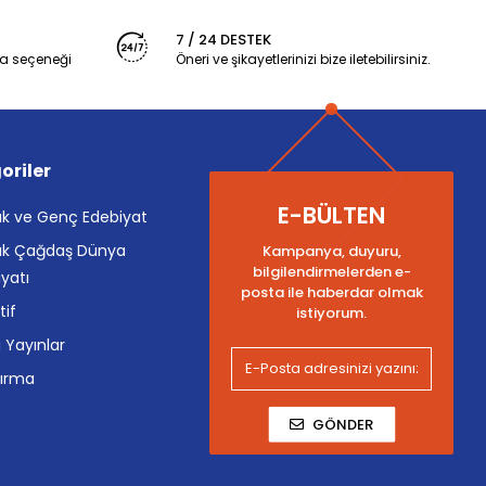
7 / 24 DESTEK
a seçeneği
Öneri ve şikayetlerinizi bize iletebilirsiniz.
oriler
E-BÜLTEN
k ve Genç Edebiyat
k Çağdaş Dünya
Kampanya, duyuru,
bilgilendirmelerden e-
yatı
posta ile haberdar olmak
tif
istiyorum.
i Yayınlar
tırma
GÖNDER