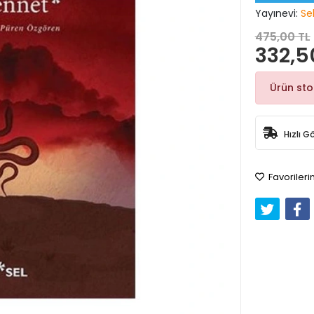
Yayınevi:
Sel
475,00 TL
332,5
Ürün st
Hızlı G
Favorileri