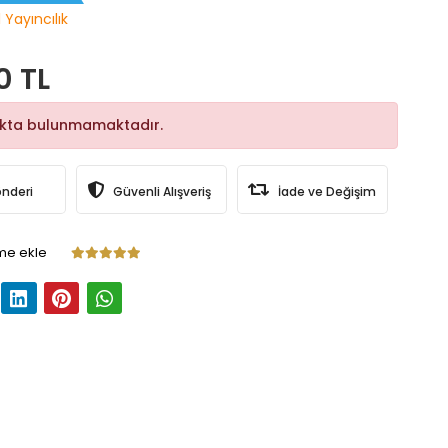
 Yayıncılık
0 TL
okta bulunmamaktadır.
önderi
Güvenli Alışveriş
İade ve Değişim
me ekle