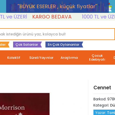
''BÜYÜK ESERLER , küçük fiyatlar''
e ÜZERİ
KARGO BEDAVA
1000 TL ve ÜZERİ
iler
Çok Satanlar
En Çok Oylananlar
Çocuk
Kolektif
Süreli Yayınlar
Araştırma
Edebiyatı
Cennet
Barkod:
978
Kategori:
Dü
Yazar:
Toni