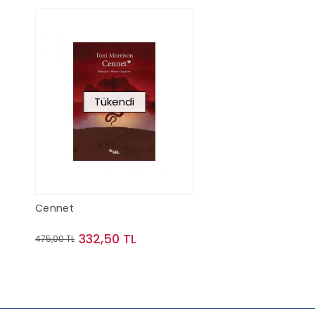
Tükendi
Cennet
332,50 TL
475,00 TL
Stokta Yok