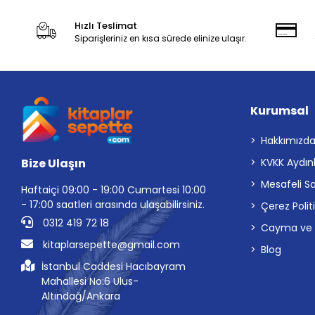
Hızlı Teslimat
Siparişleriniz en kısa sürede elinize ulaşır.
Kurumsal
Hakkımızd
Bize Ulaşın
KVKK Aydın
Mesafeli S
Haftaiçi 09:00 - 19:00 Cumartesi 10:00
- 17:00 saatleri arasında ulaşabilirsiniz.
Çerez Polit
0312 419 72 18
Cayma ve İp
kitaplarsepette@gmail.com
Blog
İstanbul Caddesi Hacıbayram
Mahallesi No:6 Ulus-
Altındağ/Ankara