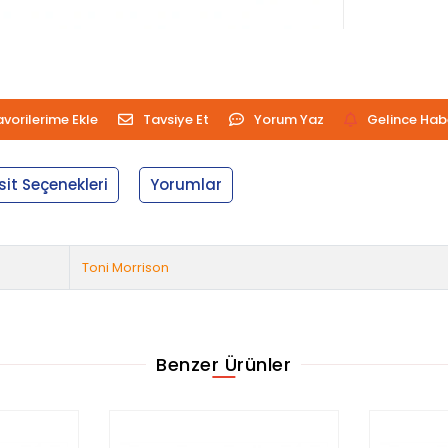
avorilerime Ekle
Tavsiye Et
Yorum Yaz
Gelince Hab
sit Seçenekleri
Yorumlar
Toni Morrison
Benzer Ürünler