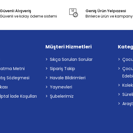
Güvenli Alışveriş
Geniş Ürün Yelpazesi
Güvenli ve kolay ödeme sistemi
Binlerce ürün ve kampany
Müşteri Hizmetleri
Kateg
a
Sıkça Sorulan Sorular
Çocu
latma Metni
Sipariş Takip
Çocu
Edebi
atış Sözleşmesi
Havale Bildirimleri
Kolek
ikası
Yayınevleri
Sürel
tal İade Koşulları
Şubelerimiz
Araş