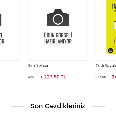
Sen Yoksan
Tatlı Rüyal
227,50 TL
2
325,00 TL
345,00 TL
le
Sepete Ekle
Son Gezdikleriniz