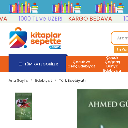
1000 TL ve ÜZERİ
KARGO BEDAVA
1000 T
En Yen
Çocuk
Çocuk ve
Çağdaş
TÜM KATEGORİLER
Genç Edebiyat
Dünya
Edebiyatı
Ana Sayfa
Edebiyat
Türk Edebiyatı