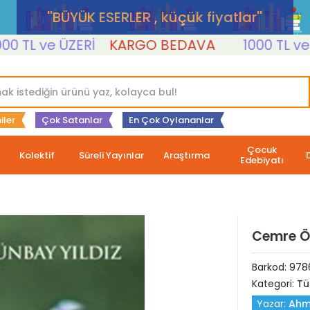
''BÜYÜK ESERLER , küçük fiyatlar''
L ve ÜZERİ
KARGO BEDAVA
1000 TL ve ÜZE
iler
Çok Satanlar
En Çok Oylananlar
Çocuk
Kolektif
Süreli Yayınlar
Araştırma
Edebiyatı
Cemre Ö
Barkod:
978
Kategori:
Tü
Yazar:
Ahm