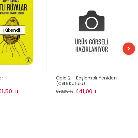
Tükendi
ar
Opia 2 – Başlamalı Yeniden
(Ciltli Kutulu)
41,50 TL
441,00 TL
630,00 TL
Stokta Yok
Sepete Ekle