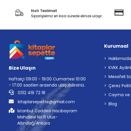
Hızlı Teslimat
Siparişleriniz en kısa sürede elinize ulaşır.
Kurumsal
Hakkımızd
Bize Ulaşın
KVKK Aydın
Mesafeli S
Haftaiçi 09:00 - 19:00 Cumartesi 10:00
- 17:00 saatleri arasında ulaşabilirsiniz.
Çerez Polit
0312 419 72 18
Cayma ve İp
kitaplarsepette@gmail.com
Blog
İstanbul Caddesi Hacıbayram
Mahallesi No:6 Ulus-
Altındağ/Ankara