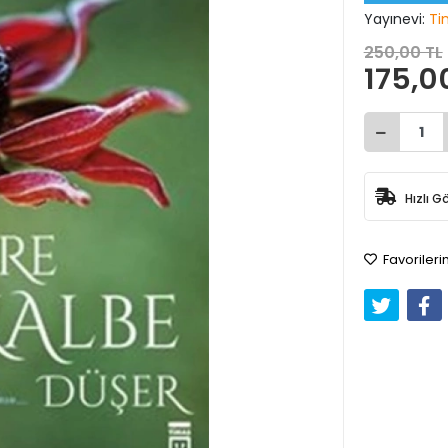
Yayınevi:
Ti
250,00 TL
175,0
Hızlı G
Favorileri