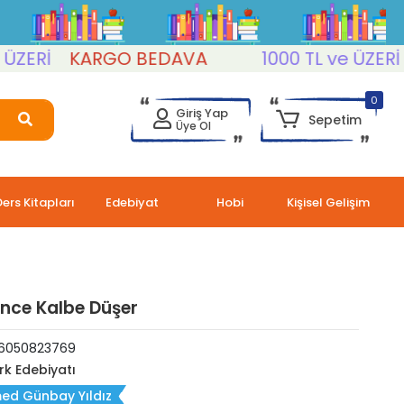
Rİ
KARGO BEDAVA
1000 TL ve ÜZERİ
KA
0
Giriş Yap
Sepetim
Üye Ol
Ders Kitapları
Edebiyat
Hobi
Kişisel Gelişim
nce Kalbe Düşer
6050823769
rk Edebiyatı
ed Günbay Yıldız