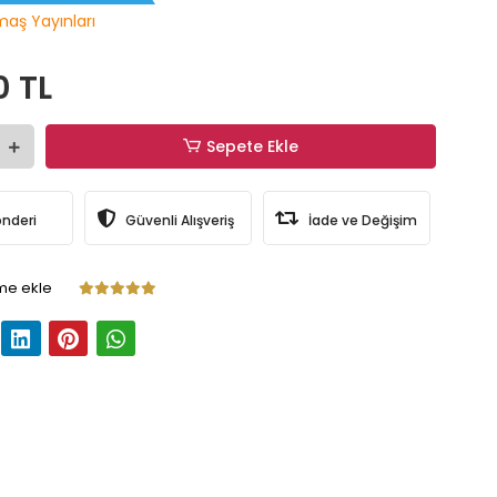
maş Yayınları
0 TL
Sepete Ekle
önderi
Güvenli Alışveriş
İade ve Değişim
me ekle