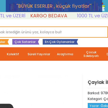
''BÜYÜK ESERLER , küçük fiyatlar''
ve ÜZERİ
KARGO BEDAVA
1000 TL ve ÜZERİ
iler
Çok Satanlar
En Çok Oylananlar
Çocuk
Kolektif
Süreli Yayınlar
Araştırma
Edebiyatı
Çaylak İl
Barkod:
978
Kategori:
Ço
Yazar:
Özk