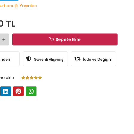
urböceği Yayınları
0 TL
Sepete Ekle
önderi
Güvenli Alışveriş
İade ve Değişim
me ekle