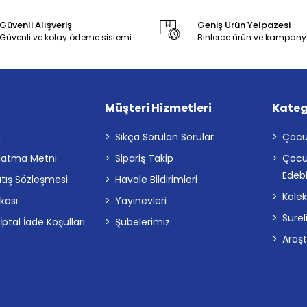
Güvenli Alışveriş
Geniş Ürün Yelpazesi
Güvenli ve kolay ödeme sistemi
Binlerce ürün ve kampany
Müşteri Hizmetleri
Kateg
a
Sıkça Sorulan Sorular
Çocu
latma Metni
Sipariş Takip
Çocu
Edebi
atış Sözleşmesi
Havale Bildirimleri
Kolek
ikası
Yayınevleri
Sürel
tal İade Koşulları
Şubelerimiz
Araş