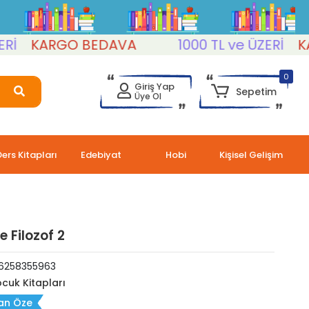
KARGO BEDAVA
1000 TL ve ÜZERİ
KARG
0
Giriş Yap
Sepetim
Üye Ol
Ders Kitapları
Edebiyat
Hobi
Kişisel Gelişim
e Filozof 2
6258355963
cuk Kitapları
an Öze