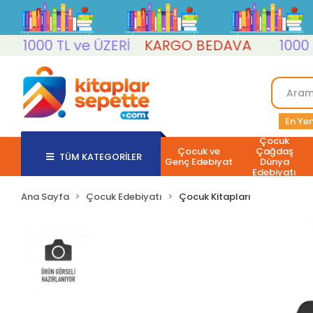
1000 TL ve ÜZERİ
KARGO BEDAVA
1000 TL 
En Yen
Çocuk
Çocuk ve
Çağdaş
TÜM KATEGORİLER
Genç Edebiyat
Dünya
Edebiyatı
Ana Sayfa
Çocuk Edebiyatı
Çocuk Kitapları