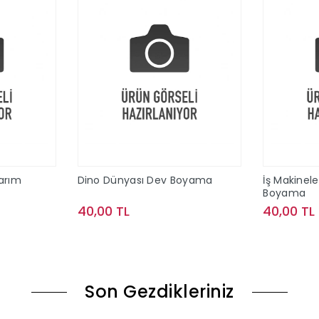
arım
Dino Dünyası Dev Boyama
İş Makinel
Boyama
40,00 TL
40,00 TL
le
Sepete Ekle
Son Gezdikleriniz