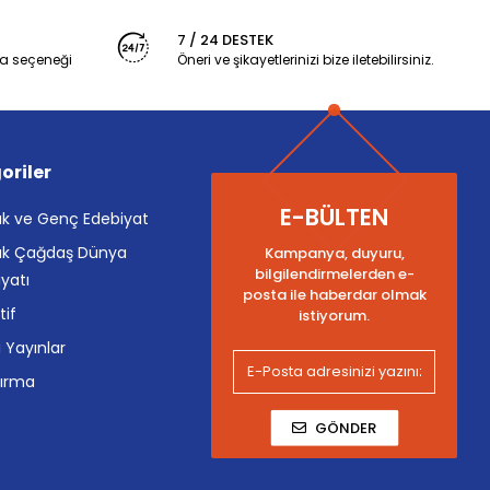
7 / 24 DESTEK
a seçeneği
Öneri ve şikayetlerinizi bize iletebilirsiniz.
oriler
E-BÜLTEN
k ve Genç Edebiyat
k Çağdaş Dünya
Kampanya, duyuru,
bilgilendirmelerden e-
yatı
posta ile haberdar olmak
tif
istiyorum.
i Yayınlar
tırma
GÖNDER