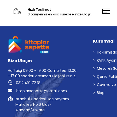
Hızlı Teslimat
Siparişleriniz en kısa sürede elinize ulaşır.
Kurumsal
Hakkımızd
Bize Ulaşın
KVKK Aydın
Mesafeli S
Haftaiçi 09:00 - 19:00 Cumartesi 10:00
- 17:00 saatleri arasında ulaşabilirsiniz.
Çerez Polit
0312 419 72 18
Cayma ve İp
kitaplarsepette@gmail.com
Blog
İstanbul Caddesi Hacıbayram
Mahallesi No:6 Ulus-
Altındağ/Ankara