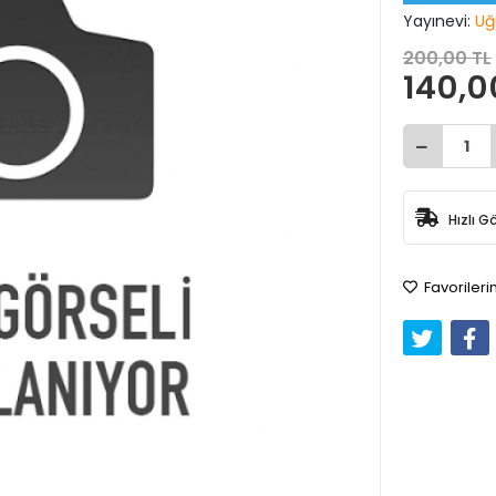
Yayınevi:
Uğ
200,00 TL
140,0
Hızlı G
Favorileri