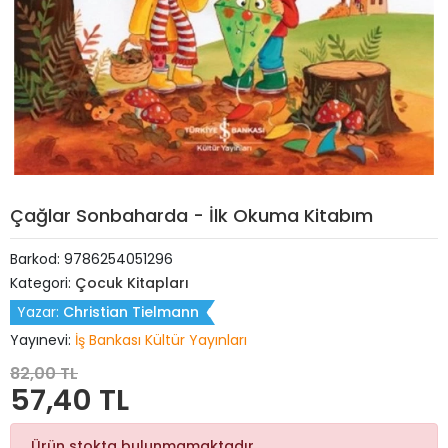
Çağlar Sonbaharda - İlk Okuma Kitabım
Barkod:
9786254051296
Kategori:
Çocuk Kitapları
Yazar:
Christian Tielmann
Yayınevi:
İş Bankası Kültür Yayınları
82,00 TL
57,40 TL
Ürün stokta bulunmamaktadır.