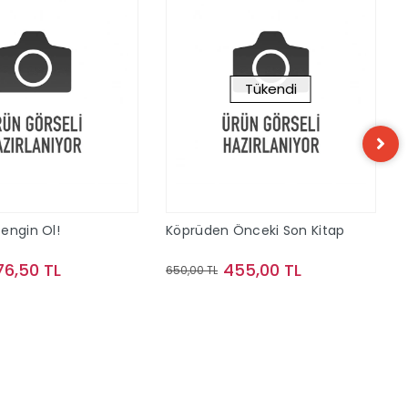
Tükendi
engin Ol!
Köprüden Önceki Son Kitap
76,50 TL
455,00 TL
650,00 TL
Sepete Ekle
Stokta Yok