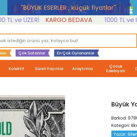
''BÜYÜK ESERLER , küçük fiyatlar''
 ve ÜZERİ
KARGO BEDAVA
1000 TL ve ÜZER
iler
Çok Satanlar
En Çok Oylananlar
Çocuk
Kolektif
Süreli Yayınlar
Araştırma
Edebiyatı
Büyük Ya
Barkod:
978
Kategori:
Ek
Yazar:
Gle