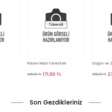
Tükendi
Paranı Nasıl Yönetirsin
Düşün ve Z
171,50 TL
2
245,00 TL
395,00 TL
le
Stokta Yok
Son Gezdikleriniz