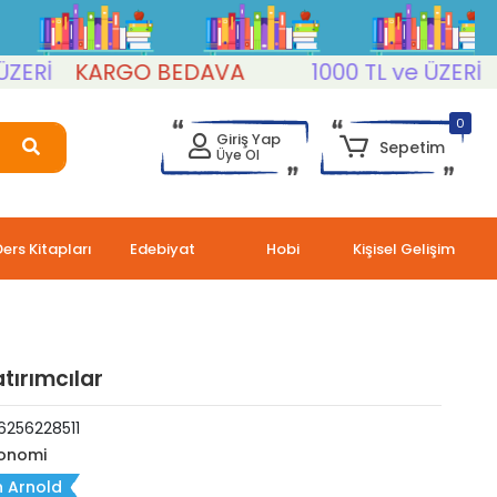
İ
KARGO BEDAVA
1000 TL ve ÜZERİ
KAR
0
Giriş Yap
Sepetim
Üye Ol
Ders Kitapları
Edebiyat
Hobi
Kişisel Gelişim
tırımcılar
6256228511
onomi
n Arnold