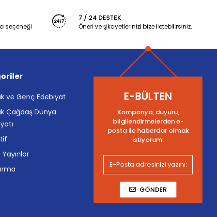
7 / 24 DESTEK
a seçeneği
Öneri ve şikayetlerinizi bize iletebilirsiniz.
oriler
E-BÜLTEN
k ve Genç Edebiyat
k Çağdaş Dünya
Kampanya, duyuru,
bilgilendirmelerden e-
yatı
posta ile haberdar olmak
tif
istiyorum.
i Yayınlar
tırma
GÖNDER