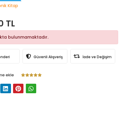
onik Kitap
0 TL
okta bulunmamaktadır.
önderi
Güvenli Alışveriş
İade ve Değişim
me ekle