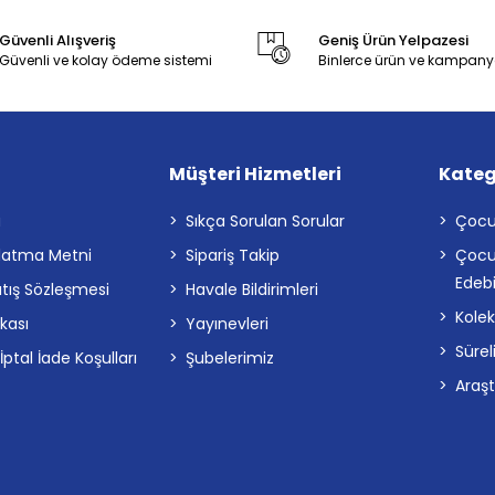
Güvenli Alışveriş
Geniş Ürün Yelpazesi
Güvenli ve kolay ödeme sistemi
Binlerce ürün ve kampany
Müşteri Hizmetleri
Kateg
a
Sıkça Sorulan Sorular
Çocu
latma Metni
Sipariş Takip
Çocu
Edebi
atış Sözleşmesi
Havale Bildirimleri
Kolek
ikası
Yayınevleri
Sürel
tal İade Koşulları
Şubelerimiz
Araş