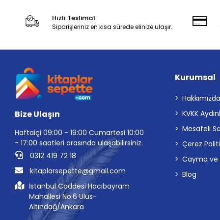
Hızlı Teslimat
Siparişleriniz en kısa sürede elinize ulaşır.
Kurumsal
Hakkımızd
Bize Ulaşın
KVKK Aydın
Mesafeli S
Haftaiçi 09:00 - 19:00 Cumartesi 10:00
- 17:00 saatleri arasında ulaşabilirsiniz.
Çerez Polit
0312 419 72 18
Cayma ve İp
kitaplarsepette@gmail.com
Blog
İstanbul Caddesi Hacıbayram
Mahallesi No:6 Ulus-
Altındağ/Ankara