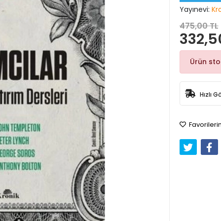
Yayınevi:
Kr
475,00 TL
332,5
Ürün st
Hızlı G
Favorileri