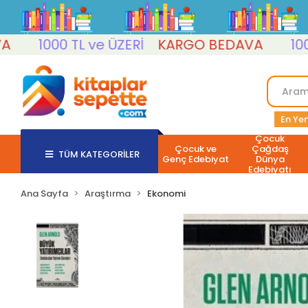
1000 TL ve ÜZERİ
KARGO BEDAVA
1000 TL
En Yen
Çocuk
Çocuk ve
Çağdaş
TÜM KATEGORİLER
Genç Edebiyat
Dünya
Edebiyatı
Ana Sayfa
Araştırma
Ekonomi