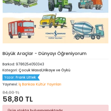
Büyük Araçlar - Dünyayı Öğreniyorum
Barkod:
9786254050343
Kategori:
Çocuk Masal,Hikaye ve Öykü
Yazar:
Frank Littek
Yayınevi:
İş Bankası Kültür Yayınları
84,00 TL
58,80 TL
Ürün stokta bulunmamaktadır.