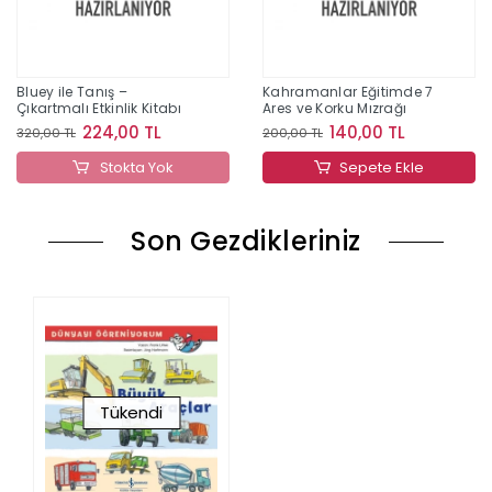
Bluey ile Tanış –
Kahramanlar Eğitimde 7
Çıkartmalı Etkinlik Kitabı
Ares ve Korku Mızrağı
224,00 TL
140,00 TL
320,00 TL
200,00 TL
Stokta Yok
Sepete Ekle
Son Gezdikleriniz
Tükendi