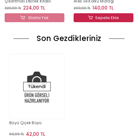
Çıkartmalı Etkinlik Kitabı
Ares ve Korku Mızrağı
224,00 TL
140,00 TL
320,00 TL
200,00 TL
Stokta Yok
Sepete Ekle
Son Gezdikleriniz
Tükendi
Büyü Çiçek Büyü
42,00 TL
60,00 TL