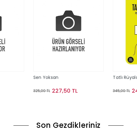
Sen Yoksan
Tatlı Rüyal
227,50 TL
2
325,00 TL
345,00 TL
le
Sepete Ekle
Son Gezdikleriniz