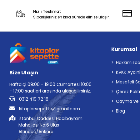
Hızlı Teslimat
Siparişleriniz en kısa sürede elinize ulaşır.
Kurumsal
Hakkımızd
Bize Ulaşın
KVKK Aydın
Mesafeli S
Haftaiçi 09:00 - 19:00 Cumartesi 10:00
- 17:00 saatleri arasında ulaşabilirsiniz.
Çerez Polit
0312 419 72 18
Cayma ve İp
kitaplarsepette@gmail.com
Blog
İstanbul Caddesi Hacıbayram
Mahallesi No:6 Ulus-
Altındağ/Ankara