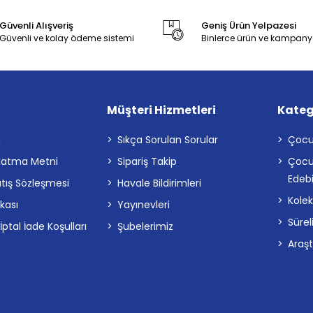
Güvenli Alışveriş
Geniş Ürün Yelpazesi
Güvenli ve kolay ödeme sistemi
Binlerce ürün ve kampany
Müşteri Hizmetleri
Kateg
a
Sıkça Sorulan Sorular
Çocu
latma Metni
Sipariş Takip
Çocu
Edebi
atış Sözleşmesi
Havale Bildirimleri
Kolek
ikası
Yayınevleri
Sürel
tal İade Koşulları
Şubelerimiz
Araş