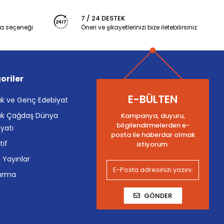
7 / 24 DESTEK
a seçeneği
Öneri ve şikayetlerinizi bize iletebilirsiniz.
oriler
E-BÜLTEN
k ve Genç Edebiyat
k Çağdaş Dünya
Kampanya, duyuru,
bilgilendirmelerden e-
yatı
posta ile haberdar olmak
tif
istiyorum.
i Yayınlar
tırma
GÖNDER