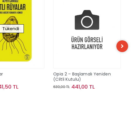
Tükendi
ar
Opia 2 – Başlamalı Yeniden
(Ciltli Kutulu)
41,50 TL
441,00 TL
630,00 TL
Stokta Yok
Sepete Ekle