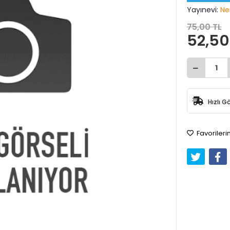
Yayınevi:
Ne
75,00 TL
52,50
Hızlı G
Favorileri