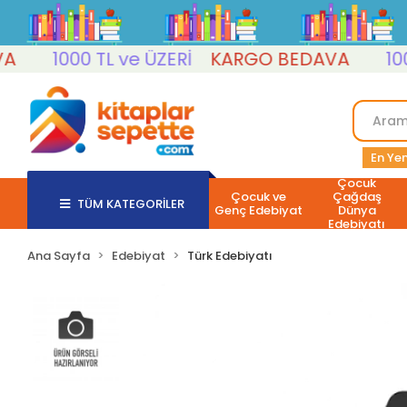
1000 TL ve ÜZERİ
KARGO BEDAVA
1000 T
En Yen
Çocuk
Çocuk ve
Çağdaş
TÜM KATEGORİLER
Genç Edebiyat
Dünya
Edebiyatı
Ana Sayfa
Edebiyat
Türk Edebiyatı