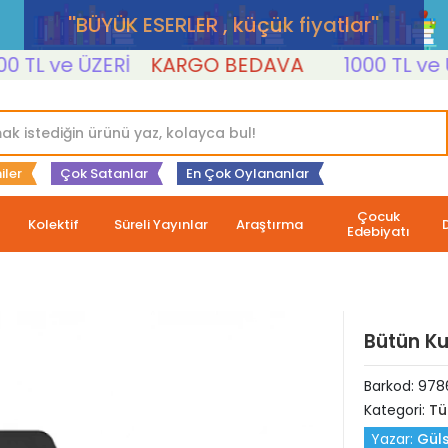
''BÜYÜK ESERLER , küçük fiyatlar''
L ve ÜZERİ
KARGO BEDAVA
1000 TL ve ÜZE
iler
Çok Satanlar
En Çok Oylananlar
Çocuk
Kolektif
Süreli Yayınlar
Araştırma
Edebiyatı
Bütün Ku
Barkod:
978
Kategori:
Tü
Yazar:
Güls