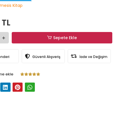
mesis Kitap
 TL
Sepete Ekle
önderi
Güvenli Alışveriş
İade ve Değişim
me ekle