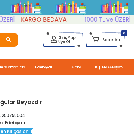
Rİ
KARGO BEDAVA
1000 TL ve ÜZERİ
KA
0
Giriş Yap
Sepetim
Üye Ol
Ders Kitapları
Edebiyat
Hobi
Kişisel Gelişim
ğular Beyazdır
6256755604
rk Edebiyatı
en Kılıçaslan