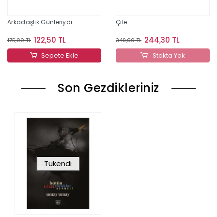
Arkadaşlık Günleriydi
Çile
122,50 TL
244,30 TL
175,00 TL
349,00 TL
Sepete Ekle
Stokta Yok
Son Gezdikleriniz
Tükendi