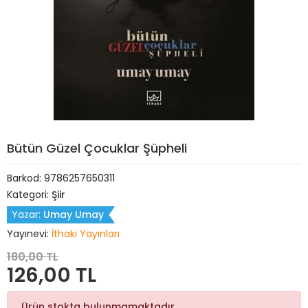
Bütün Güzel Çocuklar Şüpheli
Barkod:
9786257650311
Kategori:
Şiir
Yazar:
Umay Umay
Yayınevi:
İthaki Yayınları
180,00 TL
126,00 TL
Ürün stokta bulunmamaktadır.