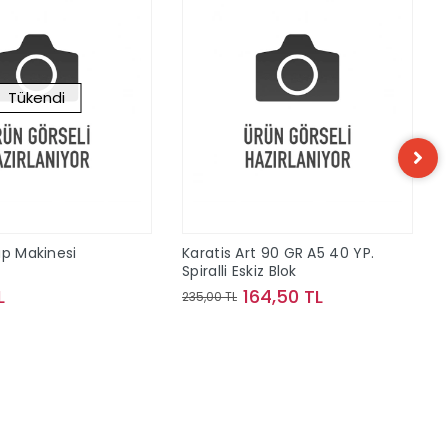
Tükendi
ap Makinesi
Karatis Art 90 GR A5 40 YP.
Spiralli Eskiz Blok
L
164,50 TL
235,00 TL
Stokta Yok
Sepete Ekle