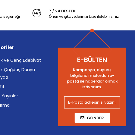
7 / 24 DESTEK
a seçeneği
Öneri ve şikayetlerinizi bize iletebilirsiniz.
oriler
E-BÜLTEN
k ve Genç Edebiyat
k Çağdaş Dünya
Kampanya, duyuru,
bilgilendirmelerden e-
yatı
posta ile haberdar olmak
tif
istiyorum.
i Yayınlar
tırma
GÖNDER