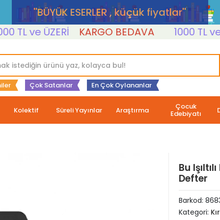
''BÜYÜK ESERLER , küçük fiyatlar''
TL ve ÜZERİ
KARGO BEDAVA
1000 TL ve ÜZ
iler
Çok Satanlar
En Çok Oylananlar
Çocuk
Kolektif
Süreli Yayınlar
Araştırma
Edebiyatı
Bu Işıltı
Defter
Barkod:
868
Kategori:
Kı