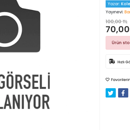
Yazar:
Kole
Yayınevi:
Ba
100,00 TL
70,00
Ürün st
Hızlı G
Favorileri