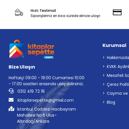
Hızlı Teslimat
Siparişleriniz en kısa sürede elinize ulaşır.
Kurumsal
Hakkımızd
Bize Ulaşın
KVKK Aydın
Mesafeli S
Haftaiçi 09:00 - 19:00 Cumartesi 10:00
- 17:00 saatleri arasında ulaşabilirsiniz.
Çerez Polit
0312 419 72 18
Cayma ve İp
kitaplarsepette@gmail.com
Blog
İstanbul Caddesi Hacıbayram
Mahallesi No:6 Ulus-
Altındağ/Ankara