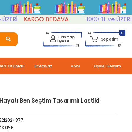
ERİ
KARGO BEDAVA
1000 TL ve ÜZERİ
K
0
Giriş Yap
Sepetim
Üye Ol
Ders Kitapları
Edebiyat
Hobi
Kişisel Gelişim
lı Hayatı Ben Seçtim Tasarımlı Lastikli
3212024877
rtasiye