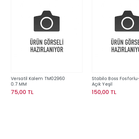
Versatil Kalem TM02960
Stabilo Boss Fosforlu
0.7 MM
Açık Yeşil
75,00 TL
150,00 TL
Sepete Ekle
Sepete Ek