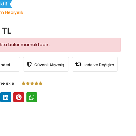
ktif
m Hediyelik
 TL
okta bulunmamaktadır.
önderi
Güvenli Alışveriş
İade ve Değişim
me ekle