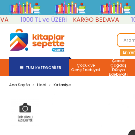
1000 TL ve ÜZERİ
KARGO BEDAVA
1000 
En Yen
Çocuk
Çocuk ve
Çağdaş
TÜM KATEGORİLER
Genç Edebiyat
Dünya
Edebiyatı
Ana Sayfa
Hobi
Kırtasiye