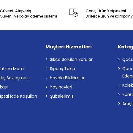
Güvenli Alışveriş
Geniş Ürün Yelpazesi
Güvenli ve kolay ödeme sistemi
Binlerce ürün ve kampany
Müşteri Hizmetleri
Kateg
a
Sıkça Sorulan Sorular
Çocu
latma Metni
Sipariş Takip
Çocu
Edebi
atış Sözleşmesi
Havale Bildirimleri
Kolek
ikası
Yayınevleri
Sürel
tal İade Koşulları
Şubelerimiz
Araş