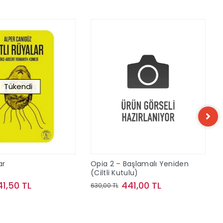
Tükendi
ar
Opia 2 – Başlamalı Yeniden
(Ciltli Kutulu)
41,50 TL
441,00 TL
630,00 TL
Stokta Yok
Sepete Ekle