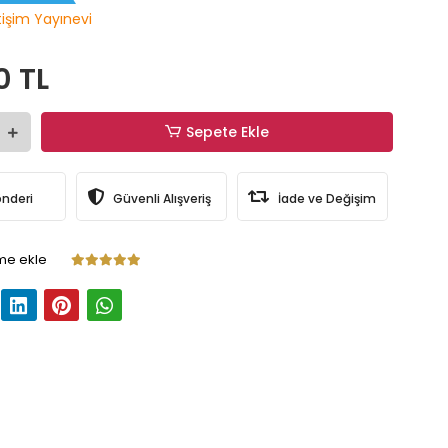
etişim Yayınevi
0 TL
Sepete Ekle
önderi
Güvenli Alışveriş
İade ve Değişim
me ekle