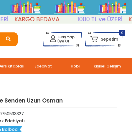
KARGO BEDAVA
1000 TL ve ÜZERİ
KARG
0
Giriş Yap
Sepetim
Üye Ol
Ders Kitapları
Edebiyat
Hobi
Kişisel Gelişim
ye Senden Uzun Osman
9750533327
rk Edebiyatı
n Balboa