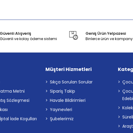
Güvenli Alışveriş
Geniş Ürün Yelpazesi
Güvenli ve kolay ödeme sistemi
Binlerce ürün ve kampany
Müşteri Hizmetleri
Kateg
a
Sıkça Sorulan Sorular
Çocu
latma Metni
Sipariş Takip
Çocu
Edebi
atış Sözleşmesi
Havale Bildirimleri
Kolek
ikası
Yayınevleri
Sürel
tal İade Koşulları
Şubelerimiz
Araş