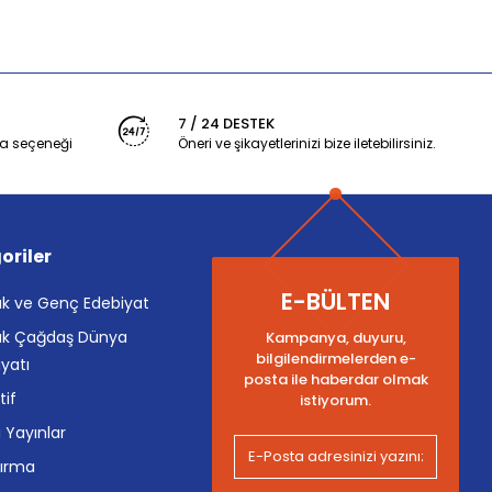
7 / 24 DESTEK
a seçeneği
Öneri ve şikayetlerinizi bize iletebilirsiniz.
oriler
E-BÜLTEN
k ve Genç Edebiyat
k Çağdaş Dünya
Kampanya, duyuru,
bilgilendirmelerden e-
yatı
posta ile haberdar olmak
tif
istiyorum.
i Yayınlar
tırma