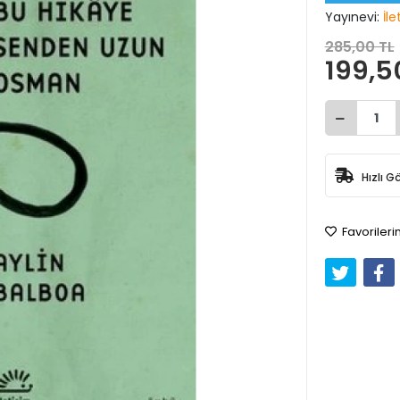
Yayınevi:
İl
285,00 TL
199,5
Hızlı G
Favorileri