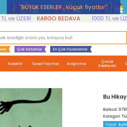
''BÜYÜK ESERLER , küçük fiyatlar''
e ÜZERİ
KARGO BEDAVA
1000 TL ve ÜZERİ
iler
Çok Satanlar
En Çok Oylananlar
Çocuk
Kolektif
Süreli Yayınlar
Araştırma
Edebiyatı
Bu Hika
Barkod:
978
Kategori:
Tü
Yazar:
Ayli