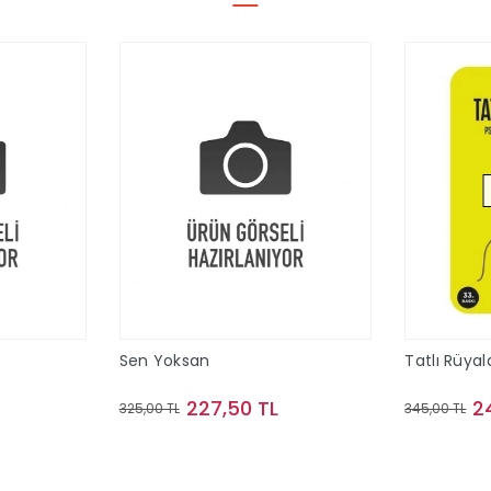
Sen Yoksan
Tatlı Rüyal
227,50 TL
2
325,00 TL
345,00 TL
le
Sepete Ekle