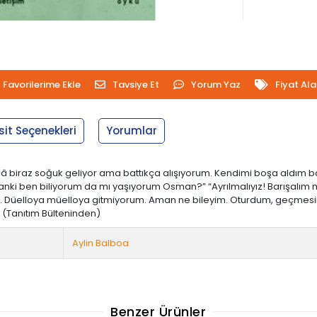
Favorilerime Ekle
Tavsiye Et
Yorum Yaz
Fiyat Al
sit Seçenekleri
Yorumlar
â biraz soğuk geliyor ama battıkça alışıyorum. Kendimi boşa aldım b
ki ben biliyorum da mı yaşıyorum Osman?” “Ayrılmalıyız! Barışalım mı
m. Düelloya müelloya gitmiyorum. Aman ne bileyim. Oturdum, geçmesi
. (Tanıtım Bülteninden)
Aylin Balboa
Benzer Ürünler