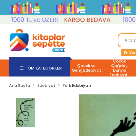
1000 TL ve ÜZERİ
KARGO BEDAVA
1000 TL v
En Yen
Çocuk
Çocuk ve
Çağdaş
TÜM KATEGORİLER
Genç Edebiyat
Dünya
Edebiyatı
Ana Sayfa
Edebiyat
Türk Edebiyatı