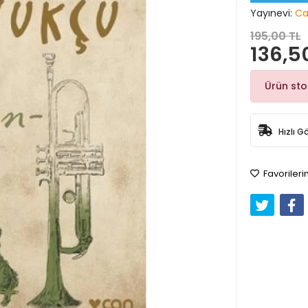
Yayınevi:
Ca
195,00 TL
136,5
Ürün st
Hızlı G
Favorileri