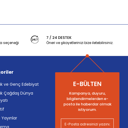
7 / 24 DESTEK
a seçeneği
Öneri ve şikayetlerinizi bize iletebilirsiniz.
oriler
E-BÜLTEN
k ve Genç Edebiyat
k Çağdaş Dünya
Kampanya, duyuru,
bilgilendirmelerden e-
yatı
posta ile haberdar olmak
tif
istiyorum.
i Yayınlar
tırma