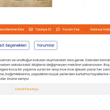
avorilerime Ekle
Tavsiye Et
Yorum Yaz
Gelince Hab
sit Seçenekleri
Yorumlar
bulman ve unuttuğun kokuları duymandan olsa gerek. Evlerden birinde b
ğin selam askıda kaldı. Müşterisi değişmeyen mekânın yabancısısın. 
gölgesi koca bir yaşama vuran bir anıyı ince ince işleyen yazar her zam
erine, bağımlılıklarına, yaşadıkları küçük yerlerden kurtulma hayallerine
zler önüne seriyor.
Cemil Kavukçu