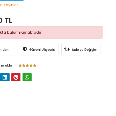
n Yayınları
0 TL
okta bulunmamaktadır.
önderi
Güvenli Alışveriş
İade ve Değişim
me ekle