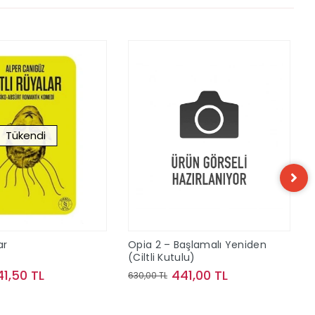
Tükendi
ar
Opia 2 – Başlamalı Yeniden
(Ciltli Kutulu)
41,50 TL
441,00 TL
630,00 TL
Stokta Yok
Sepete Ekle