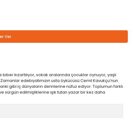
er Ver
iber kızartılıyor, sokak aralarında çocuklar oynuyor, yaşlı
Boş Zamanlar edebiyatımızın usta öykücüsü Cemil Kavukçu’nun
anki gibi iç dünyaların derinlerine nüfuz ediyor. Toplumun farklı
 ve sürgün edilmişliklerine ışık tutan yazar bir kez daha