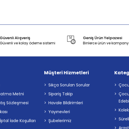
Güvenli Alışveriş
Geniş Ürün Yelpazesi
Güvenli ve kolay ödeme sistemi
Binlerce ürün ve kampany
Müşteri Hizmetleri
Kateg
a
Sıkça Sorulan Sorular
Çocu
latma Metni
Sipariş Takip
Çocu
Edebi
atış Sözleşmesi
Havale Bildirimleri
Kolek
ikası
Yayınevleri
Sürel
tal İade Koşulları
Şubelerimiz
Araş