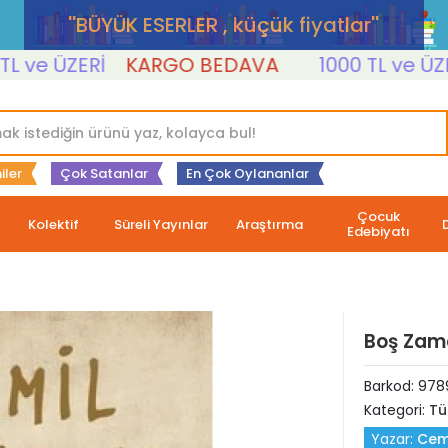
''BÜYÜK ESERLER , küçük fiyatlar''
e ÜZERİ
KARGO BEDAVA
1000 TL ve ÜZERİ
iler
Çok Satanlar
En Çok Oylananlar
Çocuk
Kolektif
Süreli Yayınlar
Araştırma
Edebiyatı
Boş Zam
Barkod:
978
Kategori:
Tü
Yazar:
Cem