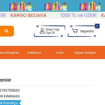
KARGO BEDAVA
1000 TL ve ÜZERİ
KARG
0
Giriş Yap
Sepetim
Üye Ol
Ders Kitapları
Edebiyat
Hobi
Kişisel Gelişim
anlar
9750758560
rk Edebiyatı
il Kavukçu