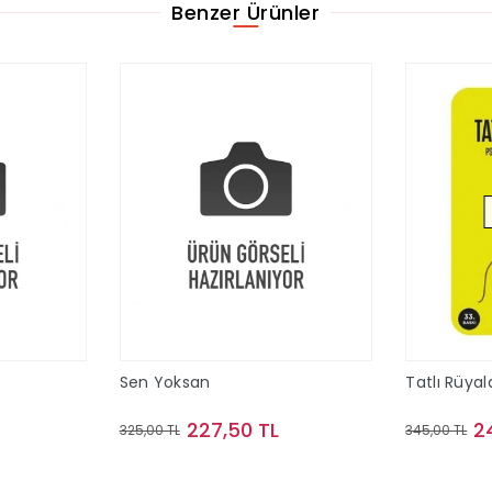
Benzer Ürünler
Sen Yoksan
Tatlı Rüyal
227,50 TL
2
325,00 TL
345,00 TL
le
Sepete Ekle